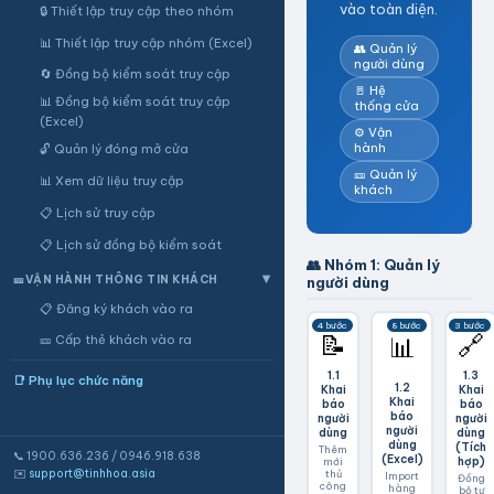
vào toàn diện.
🔒 Thiết lập truy cập theo nhóm
📊 Thiết lập truy cập nhóm (Excel)
👥 Quản lý
người dùng
🔄 Đồng bộ kiểm soát truy cập
🚪 Hệ
📊 Đồng bộ kiểm soát truy cập
thống cửa
(Excel)
⚙️ Vận
hành
🔓 Quản lý đóng mở cửa
🎫 Quản lý
📊 Xem dữ liệu truy cập
khách
📋 Lịch sử truy cập
📋 Lịch sử đồng bộ kiểm soát
👥 Nhóm 1: Quản lý
🎫
VẬN HÀNH THÔNG TIN KHÁCH
người dùng
▶
📋 Đăng ký khách vào ra
4 bước
8 bước
3 bước
📝
🔗
📊
🎫 Cấp thẻ khách vào ra
1.1
1.3
📑 Phụ lục chức năng
1.2
Khai
Khai
Khai
báo
báo
báo
người
người
người
dùng
dùng
dùng
(Tích
Thêm
📞 1900.636.236 / 0946.918.638
(Excel)
hợp)
mới
✉️
support@tinhhoa.asia
thủ
Import
Đồng
công
hàng
bộ tự