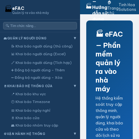
—
🏠
Tinh Hoa
🏭
Hướng
🏭
eFAC
Trang
Solutions
dẫn sử
chủ
Quản lý ra vào nhà máy
dụng
🏭 eFAC
👥
QUẢN LÝ NGƯỜI DÙNG
▶
— Phần
📝 Khai báo người dùng (thủ công)
mềm
📊 Khai báo người dùng (Excel)
quản lý
🔗 Khai báo người dùng (Tích hợp)
ra vào
➕ Đồng bộ người dùng – Thêm
➖ Đồng bộ người dùng – Xóa
nhà
🚪
KHAI BÁO HỆ THỐNG CỬA
máy
▶
📍 Khai báo khu vực
Hệ thống kiểm
🕐 Khai báo Timezone
soát truy cập
thông minh,
📅 Khai báo ngày nghỉ
quản lý người
🚪 Khai báo cửa
dùng, khai báo
👥 Khai báo nhóm truy cập
cửa và theo
⚙️
VẬN HÀNH HỆ THỐNG
▶
dõi lịch sử ra