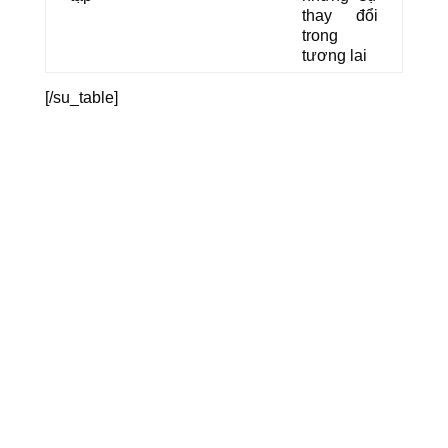
thay đổi
trong
tương lai
[/su_table]
Về Giải Pháp Tinh
Hoa