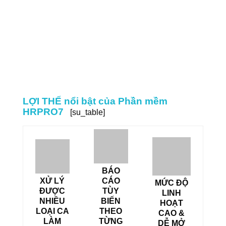
Lãng phí đến từ việc tốn thời gian chấm công
tính lương
LỢI THẾ nổi bật của Phần mềm
HRPRO7
[su_table]
BÁO
XỬ LÝ
CÁO
MỨC ĐỘ
ĐƯỢC
TÙY
LINH
NHIỀU
BIẾN
HOẠT
LOẠI CA
THEO
CAO &
LÀM
TỪNG
DỄ MỞ