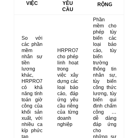
VIỆC
YÊU
RỘNG
CẦU
Phần
mềm cho
phép tùy
So với
biến các
các phần
loại báo
mềm
HRPRO7
cáo, tùy
nhân sự
cho phép
biến
tiền
linh hoạt
trường
lương
trong
thông tin
khác,
việc xây
nhân sự,
HRPRO7
dựng các
tùy biến
có khả
loại báo
công thức
năng tính
cáo, đáp
lương, tùy
toán giờ
ứng yêu
biến qui
công của
cầu riêng
định chấm
khối sản
của từng
công …
xuất, với
doanh
dễ dàng
nhiều ca
nghiệp
đáp ứng
kíp phức
cho
tạp
những sự