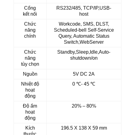
Cổng
RS232/485, TCP/IP,USB-
kết nối
host
Chức
Workcode, SMS, DLST,
năng
Scheduled-bell Self-Service
chính
Query, Automatic Status
Switch,WebServer
Chức
Standby,Sleep,Idle,Auto-
năng
shutdown/on
tùy chọn
Nguồn
5V DC 2A
Nhiệt độ
0 ℃- 45 ℃
hoạt
động
Độ ẩm
20% – 80%
hoạt
động
Kích
196.5 X 138 X 59 mm
thước