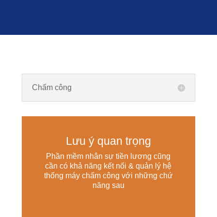
Chấm công
Lưu ý quan trọng
Phần mềm nhân sự tiền lương cũng
cần có khả năng kết nối & quản lý hệ
thống máy chấm công với những chứ
năng sau