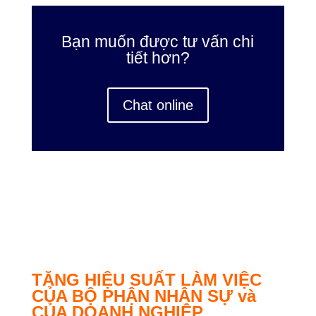
Bạn muốn được tư vấn chi
tiết hơn?
Chat online
Vì sao doanh nghiệp sản xuất nên
dùng phần mềm nhân sự tiền lương?
TĂNG HIỆU SUẤT LÀM VIỆC
CỦA BỘ PHẬN NHÂN SỰ và
CỦA DOANH NGHIỆP
Các doanh