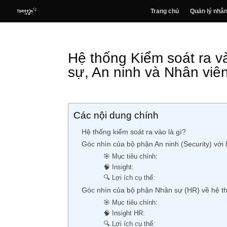
Trang chủ
Quản lý nhân
Hệ thống Kiểm soát ra v
sự, An ninh và Nhân viên
Các nội dung chính
Hệ thống kiểm soát ra vào là gì?
Góc nhìn của bộ phận An ninh (Security) với 
🎯 Mục tiêu chính:
🧠 Insight:
🔍 Lợi ích cụ thể:
Góc nhìn của bộ phận Nhân sự (HR) về hệ th
🎯 Mục tiêu chính:
🧠 Insight HR:
🔍 Lợi ích cụ thể: