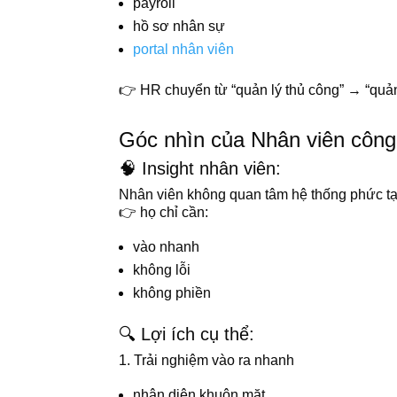
payroll
hồ sơ nhân sự
portal nhân viên
👉 HR chuyển từ “quản lý thủ công” → “quản 
Góc nhìn của Nhân viên công 
🧠 Insight nhân viên:
Nhân viên không quan tâm hệ thống phức t
👉 họ chỉ cần:
vào nhanh
không lỗi
không phiền
🔍 Lợi ích cụ thể:
1. Trải nghiệm vào ra nhanh
nhận diện khuôn mặt