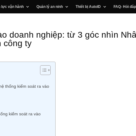
 lực vận hành
Quản lý an ninh
Thiết bị AutoID
FAQ- Hỏi đáp
ào doanh nghiệp: từ 3 góc nhìn Nh
 công ty
hệ thống kiểm soát ra vào
ống kiểm soát ra vào