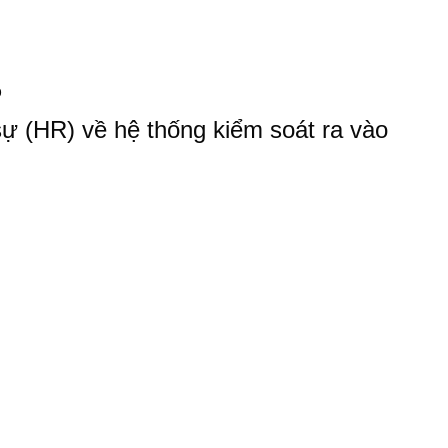
p
ự (HR) về hệ thống kiểm soát ra vào