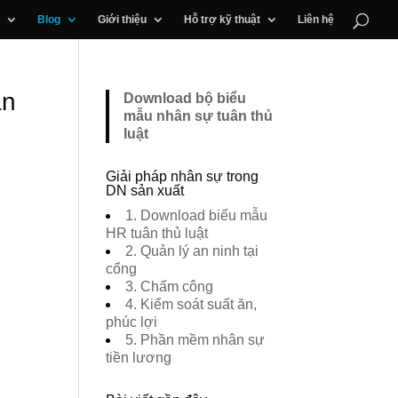
Blog
Giới thiệu
Hỗ trợ kỹ thuật
Liên hệ
ân
Download bộ biểu
mẫu nhân sự tuân thủ
luật
Giải pháp nhân sự trong
DN sản xuất
1. Download biểu mẫu
HR tuân thủ luật
2. Quản lý an ninh tại
cổng
3. Chấm công
4. Kiểm soát suất ăn,
phúc lợi
5. Phần mềm nhân sự
tiền lương