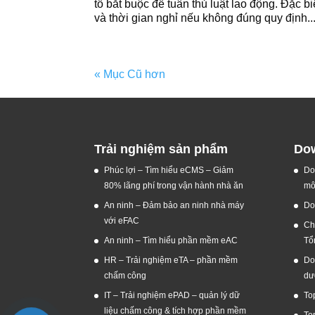
tố bắt buộc để tuân thủ luật lao động. Đặc bi
và thời gian nghỉ nếu không đúng quy định..
« Mục Cũ hơn
Trải nghiệm sản phẩm
Dow
Phúc lợi – Tìm hiểu eCMS – Giảm
Do
80% lãng phí trong vận hành nhà ăn
mô
An ninh – Đảm bảo an ninh nhà máy
Do
với eFAC
Ch
An ninh – Tìm hiểu phần mềm eAC
Tổ
HR – Trải nghiệm eTA – phần mềm
Do
chấm công
dư
IT – Trải nghiệm ePAD – quản lý dữ
To
liệu chấm công & tích hợp phần mềm