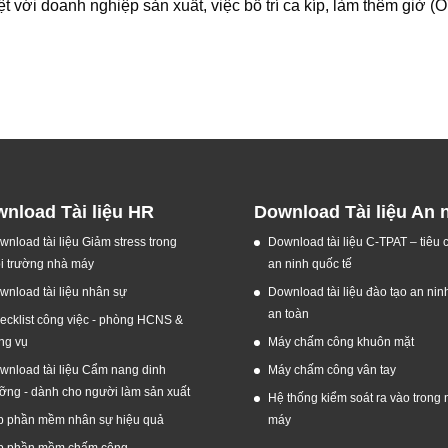
ệt với doanh nghiệp sản xuất, việc bố trí ca kíp, làm thêm giờ (
.
nload Tài liệu HR
Download Tài liệu An 
wnload tài liệu Giảm stress trong
Download tài liệu C-TPAT – tiêu
i trường nhà máy
an ninh quốc tế
wnload tài liệu nhân sự
Download tài liệu đào tạo an nin
an toàn
ecklist công việc - phòng HCNS &
ng vụ
Máy chấm công khuôn mặt
wnload tài liệu Cẩm nang dinh
Máy chấm công vân tay
ỡng - dành cho người làm sản xuất
Hệ thống kiểm soát ra vào trong 
p phần mềm nhân sự hiệu quả
máy