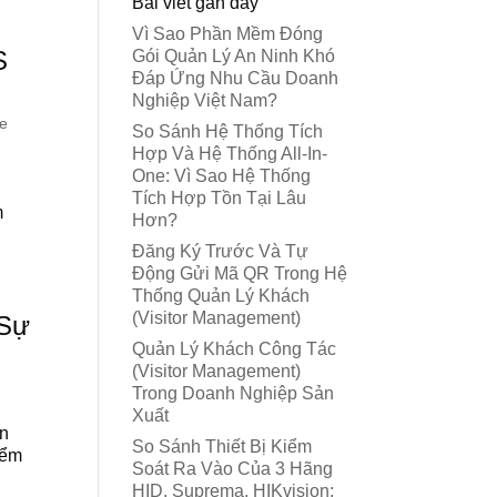
Bài viết gần đây
Vì Sao Phần Mềm Đóng
S
Gói Quản Lý An Ninh Khó
Đáp Ứng Nhu Cầu Doanh
Nghiệp Việt Nam?
ỏe
So Sánh Hệ Thống Tích
Hợp Và Hệ Thống All-In-
One: Vì Sao Hệ Thống
Tích Hợp Tồn Tại Lâu
m
Hơn?
Đăng Ký Trước Và Tự
Động Gửi Mã QR Trong Hệ
Thống Quản Lý Khách
(Visitor Management)
 Sự
Quản Lý Khách Công Tác
(Visitor Management)
Trong Doanh Nghiệp Sản
Xuất
ần
So Sánh Thiết Bị Kiểm
iểm
Soát Ra Vào Của 3 Hãng
HID, Suprema, HIKvision: