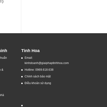
OT)
ninh
Tinh Hoa
 chuẩn
Email:
kinhdoanh@giaiphaptinhhoa.com
h &
Hotline: 0969.618.638
Chính sách bảo mật
Điều khoản sử dụng
nhà