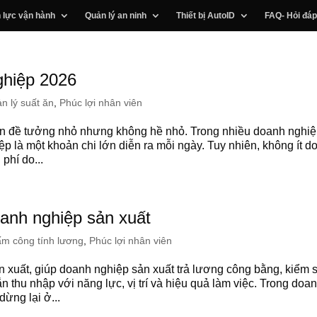
 lực vận hành
Quản lý an ninh
Thiết bị AutoID
FAQ- Hỏi đáp
ghiệp 2026
n lý suất ăn
,
Phúc lợi nhân viên
vấn đề tưởng nhỏ nhưng không hề nhỏ. Trong nhiều doanh nghi
ệp là một khoản chi lớn diễn ra mỗi ngày. Tuy nhiên, không ít d
 phí do...
anh nghiệp sản xuất
m công tính lương
,
Phúc lợi nhân viên
xuất, giúp doanh nghiệp sản xuất trả lương công bằng, kiểm 
n thu nhập với năng lực, vị trí và hiệu quả làm việc. Trong doa
ừng lại ở...