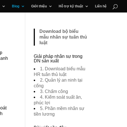
Blog
Giới thiệu
Hỗ trợ kỹ thuật
Liên hệ
Download bộ biểu
mẫu nhân sự tuân thủ
luật
ệp
Giải pháp nhân sự trong
oanh
DN sản xuất
1. Download biểu mẫu
HR tuân thủ luật
2. Quản lý an ninh tại
cổng
3. Chấm công
4. Kiểm soát suất ăn,
phúc lợi
soát
5. Phần mềm nhân sự
nh
tiền lương