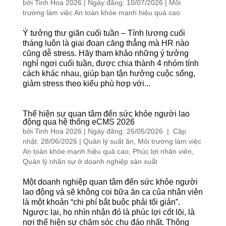
bởi
Tinh Hoa 2026
|
Ngày đăng: 10/07/2026
|
Môi
trường làm việc An toàn khỏe mạnh hiệu quả cao
Ý tưởng thư giãn cuối tuần – Tính lương cuối
tháng luôn là giai đoạn căng thẳng mà HR nào
cũng dễ stress. Hãy tham khảo những ý tưởng
nghỉ ngơi cuối tuần, được chia thành 4 nhóm tính
cách khác nhau, giúp bạn tận hưởng cuộc sống,
giảm stress theo kiểu phù hợp với...
Thể hiện sự quan tâm đến sức khỏe người lao
động qua hệ thống eCMS 2026
bởi
Tinh Hoa 2026
|
Ngày đăng: 26/05/2026 | Cập
nhật: 28/06/2026
|
Quản lý suất ăn
,
Môi trường làm việc
An toàn khỏe mạnh hiệu quả cao
,
Phúc lợi nhân viên
,
Quản lý nhân sự ở doanh nghiệp sản xuất
Một doanh nghiệp quan tâm đến sức khỏe người
lao động và sẽ không coi bữa ăn ca của nhân viên
là một khoản “chi phí bắt buộc phải tối giản”.
Ngược lại, họ nhìn nhận đó là phúc lợi cốt lõi, là
nơi thể hiện sự chăm sóc chu đáo nhất. Thông