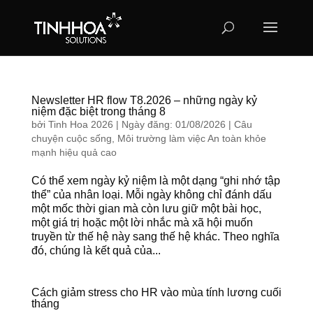
Newsletter HR flow T8.2026 – những ngày kỷ
niệm đặc biệt trong tháng 8
bởi
Tinh Hoa 2026
|
Ngày đăng: 01/08/2026
|
Câu
chuyện cuộc sống
,
Môi trường làm việc An toàn khỏe
mạnh hiệu quả cao
Có thể xem ngày kỷ niệm là một dạng “ghi nhớ tập
thể” của nhân loại. Mỗi ngày không chỉ đánh dấu
một mốc thời gian mà còn lưu giữ một bài học,
một giá trị hoặc một lời nhắc mà xã hội muốn
truyền từ thế hệ này sang thế hệ khác. Theo nghĩa
đó, chúng là kết quả của...
Cách giảm stress cho HR vào mùa tính lương cuối
tháng