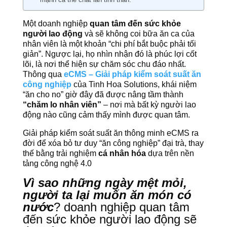
Một doanh nghiệp
quan tâm đến sức khỏe
người lao động
và sẽ không coi bữa ăn ca của
nhân viên là một khoản “chi phí bắt buộc phải tối
giản”. Ngược lại, họ nhìn nhận đó là phúc lợi cốt
lõi, là nơi thể hiện sự chăm sóc chu đáo nhất.
Thông qua
eCMS – Giải pháp kiểm soát suất ăn
công nghiệp
của Tinh Hoa Solutions, khái niệm
“ăn cho no” giờ đây đã được nâng tầm thành
“chăm lo nhân viên”
– nơi mà bất kỳ người lao
động nào cũng cảm thấy mình được quan tâm.
Giải pháp kiểm soát suất ăn thông minh eCMS ra
đời để xóa bỏ tư duy “ăn công nghiệp” đại trà, thay
thế bằng trải nghiệm
cá nhân hóa
dựa trên nền
tảng công nghệ 4.0
Vì sao những ngày mệt mỏi,
người ta lại muốn ăn món có
nước
? doanh nghiệp quan tâm
đến sức khỏe người lao động sẽ