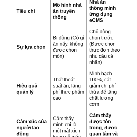
Nhà ăn
Mô hình nhà
thông minh
Tiêu chí
ăn truyền
ứng dụng
thống
eCMS
Chủ động
Bị động (Có gì
chọn trước
ăn nấy, không
(Được chọn
Sự lựa chọn
được chọn
thực đơn theo
món)
nhu cầu cá
nhân)
Minh bạch
Thất thoát
100%, cắt
Hiệu quả
suất ăn, lãng
giảm chi phí
quản lý
phí thực phẩm
thừa để tăng
cao
chất lượng
cơm
Cảm thấy
Cảm thấy
Cảm xúc của
được tôn
mình chỉ là
người lao
trọng, được
một mắt xích
động
quan tâm và
trong cỗ máy