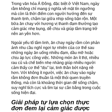
Trong văn hóa Á Đông, đặc biệt ở Việt Nam, ngày
rằm không chỉ mang ý nghĩa về mặt tín ngưỡng
mà còn là thời điểm con người hướng đến sự
thanh tịnh, chậm lại giữa nhịp sống bận rộn. Một
bữa ăn chay với hương vị thanh đạm thường tạo
cảm giác nhẹ bụng, dễ chịu và giúp tâm trạng trở
nên an yên hơn.
Ngoài yếu tố tâm linh, ăn chay ngày rằm còn phản
ánh nhu cầu nghỉ ngơi tự nhiên của cơ thể sau
những ngày ăn uống nhiều đạm, dầu mỡ hoặc
chịu áp lực công việc. Những món ăn ít thịt, nhiều
rau củ và chế biến nhẹ nhàng giúp nhiều người
cảm thấy cơ thể “dịu” lại, tinh thần bớt nặng nề
hơn. Với không ít người, việc ăn chay vào ngày
rằm không đơn thuần là một thói quen truyền
thống, mà còn là khoảng thời gian để sống chậm,
suy nghĩ tích cực và tìm lại sự cân bằng trong cuộc
sống hiện đại.
Giải pháp
tự
lựa chọn thực
đơn đem lại cảm giác được