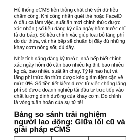
Hệ thống eCMS liên thông chặt chẽ với dữ liệu
chấm công. Khi công nhân quét thẻ hoặc FaceID
ở đầu ca làm việc, suất ăn mới chính thức được
xác nhận ( số liệu đăng ký của ngày hôm trước chỉ
là dự báo). Số liệu chính xác giúp loại bỏ lãng phí
do dư thừa, và nhà bếp sẽ chuẩn bị đầy đủ những
khay cơm nóng sốt, đủ đầy.
Nhờ tính năng đăng ký trước, nhà bếp biết chính
xác ngày hôm đó cần bao nhiêu kg thịt, bao nhiêu
kg cá, bao nhiêu suất ăn chay. Tỷ lệ hao hụt và
lãng phí thức ăn thừa được kéo giảm tiệm cận về
mức
0%
. Số tiền tiết kiệm được từ việc chống lãng
phí sẽ được doanh nghiệp tái đầu tư trực tiếp vào
chất lượng dinh dưỡng của khay cơm. Đó chính
là vòng tuần hoàn của sự tử tế!
Bảng so sánh trải nghiệm
người lao động: Giữa lối cũ và
giải pháp eCMS