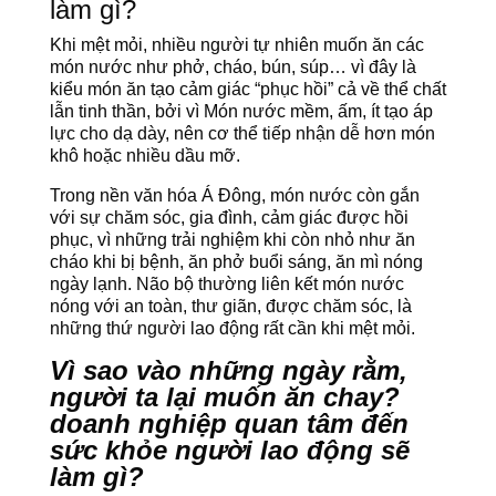
làm gì?
Khi mệt mỏi, nhiều người tự nhiên muốn ăn các
món nước như phở, cháo, bún, súp… vì đây là
kiểu món ăn tạo cảm giác “phục hồi” cả về thể chất
lẫn tinh thần, bởi vì Món nước mềm, ấm, ít tạo áp
lực cho dạ dày, nên cơ thể tiếp nhận dễ hơn món
khô hoặc nhiều dầu mỡ.
Trong nền văn hóa Á Đông, món nước còn gắn
với sự chăm sóc, gia đình, cảm giác được hồi
phục, vì những trải nghiệm khi còn nhỏ như ăn
cháo khi bị bệnh, ăn phở buổi sáng, ăn mì nóng
ngày lạnh. Não bộ thường liên kết món nước
nóng với an toàn, thư giãn, được chăm sóc, là
những thứ người lao động rất cần khi mệt mỏi.
Vì sao vào những ngày rằm,
người ta lại muốn ăn chay?
doanh nghiệp quan tâm đến
sức khỏe người lao động sẽ
làm gì?