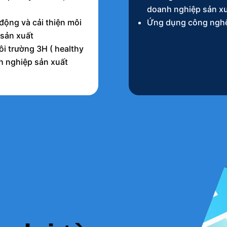
doanh nghiệp sản x
động và cải thiện môi
Ứng dụng công nghệ
 sản xuất
i trường 3H ( healthy
nh nghiệp sản xuất