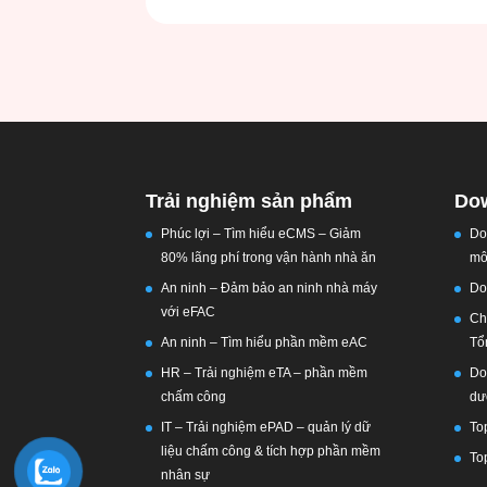
Trải nghiệm sản phẩm
Dow
Phúc lợi – Tìm hiểu eCMS – Giảm
Do
80% lãng phí trong vận hành nhà ăn
mô
An ninh – Đảm bảo an ninh nhà máy
Do
với eFAC
Ch
An ninh – Tìm hiểu phần mềm eAC
Tổ
HR – Trải nghiệm eTA – phần mềm
Do
chấm công
dư
IT – Trải nghiệm ePAD – quản lý dữ
To
liệu chấm công & tích hợp phần mềm
To
nhân sự