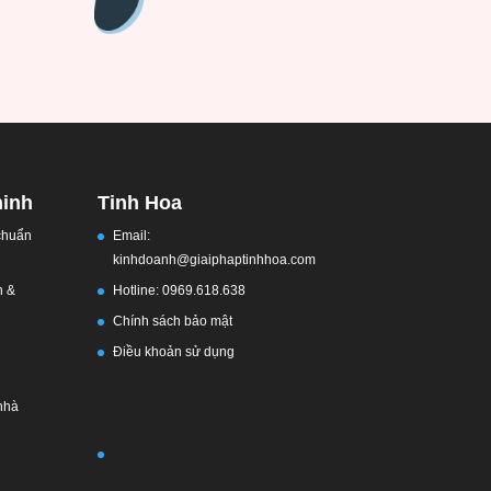
ninh
Tinh Hoa
 chuẩn
Email:
kinhdoanh@giaiphaptinhhoa.com
h &
Hotline: 0969.618.638
Chính sách bảo mật
Điều khoản sử dụng
nhà