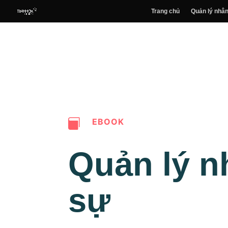
Trang chủ
Quản lý nhân
EBOOK

Quản lý n
sự