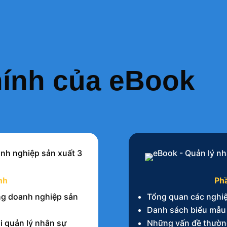
hính của eBook
nh
Ph
ong doanh nghiệp sản
Tổng quan các nghiệ
Danh sách biểu mẫu
hi quản lý nhân sự
Những vấn đề thường