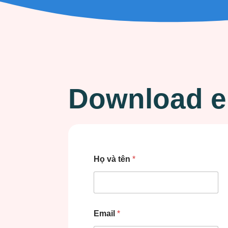
Download 
Họ và tên
*
Email
*