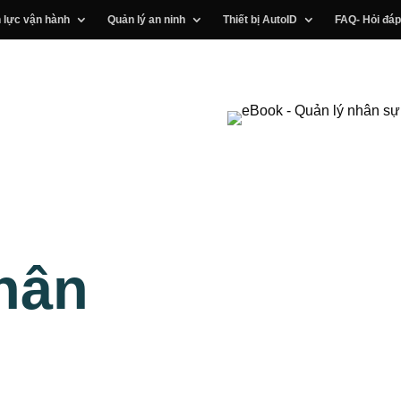
 lực vận hành
Quản lý an ninh
Thiết bị AutoID
FAQ- Hỏi đáp
hân