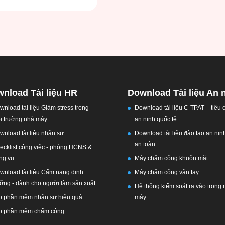
nload Tài liệu HR
Download Tài liệu An 
wnload tài liệu Giảm stress trong
Download tài liệu C-TPAT – tiêu
i trường nhà máy
an ninh quốc tế
wnload tài liệu nhân sự
Download tài liệu đào tạo an nin
an toàn
ecklist công việc - phòng HCNS &
ng vụ
Máy chấm công khuôn mặt
wnload tài liệu Cẩm nang dinh
Máy chấm công vân tay
ỡng - dành cho người làm sản xuất
Hệ thống kiểm soát ra vào trong 
p phần mềm nhân sự hiệu quả
máy
p phần mềm chấm công