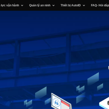
 lực vận hành
Quản lý an ninh
Thiết bị AutoID
FAQ- Hỏi đáp