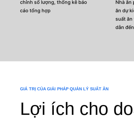
chỉnh số lượng, thống kê báo
Nhà ăn 
cáo tổng hợp
ăn dự k
suất ăn 
dẫn đến
GIÁ TRỊ CỦA GIẢI PHÁP QUẢN LÝ SUẤT ĂN
Lợi ích cho d