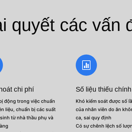
i quyết các vấn 

hoát chi phí
Số liệu thiếu chín
bị động trong việc chuẩn
Khó kiểm soát được số l
n liệu, chuẩn bị các suất
của nhân viên do ăn kh
 sinh từ nhà thầu phụ và
ca, sai quy định
hàng
Có sự chênh lệch số lượ