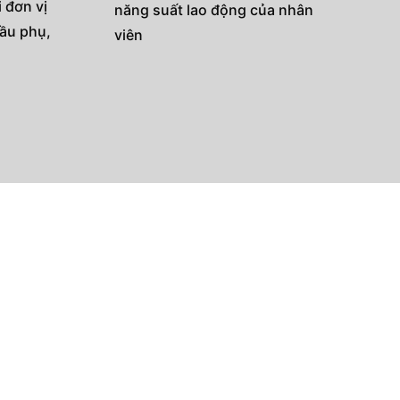
 đơn vị
năng suất lao động của nhân
hầu phụ,
viên