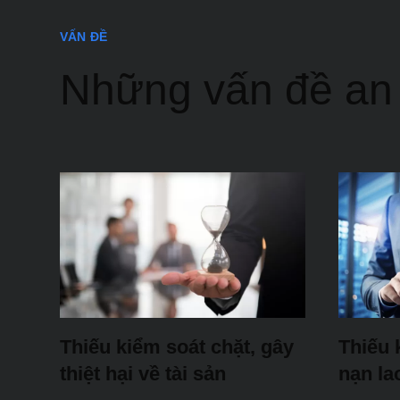
VẤN ĐỀ
Những vấn đề an
Thiếu kiểm soát chặt, gây
Thiếu 
thiệt hại về tài sản
nạn la