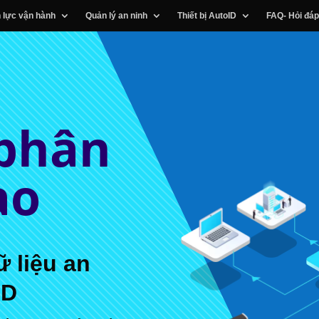
 lực vận hành
Quản lý an ninh
Thiết bị AutoID
FAQ- Hỏi đáp
 phân
ạo
ữ liệu an
ID