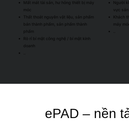
Mất mát tài sản, hư hỏng thiết bị máy
Người k
móc
vực sản
Thất thoát nguyên vật liệu, sản phẩm
Khách t
bán thành phẩm, sản phẩm thành
máy mó
phẩm
..
Rò rỉ bí mật công nghệ / bí mật kinh
doanh
..
ePAD – nền tả