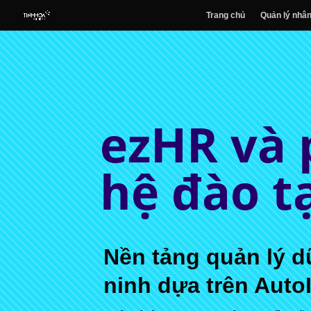
Trang chủ
Quản lý nhân
ezHR và
hệ đào t
Nền tảng quản lý d
ninh dựa trên Auto