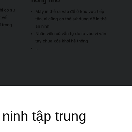
hổng nhỏ
hi có sự
Máy in thẻ ra vào để ở khu vực tiếp
y vế
tân, ai cũng có thể sử dụng để in thẻ
í trọng
an ninh
Nhân viên cũ vẫn tự do ra vào vì vân
tay chưa xóa khỏi hệ thống
..
ninh tập trung