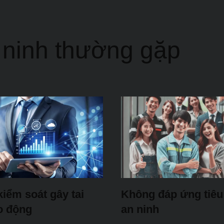
 ninh thường gặp
kiểm soát gây tai
Không đáp ứng tiêu
o động
an ninh