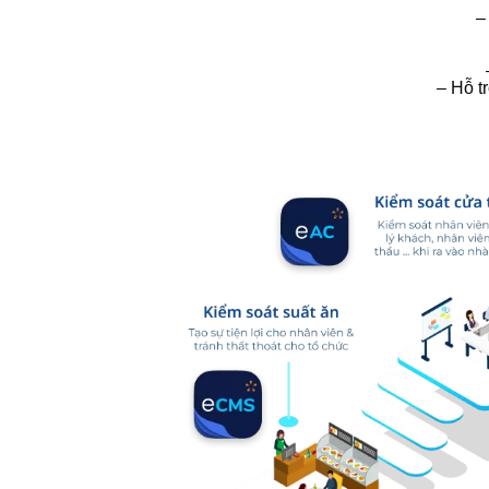
–
– Hỗ t