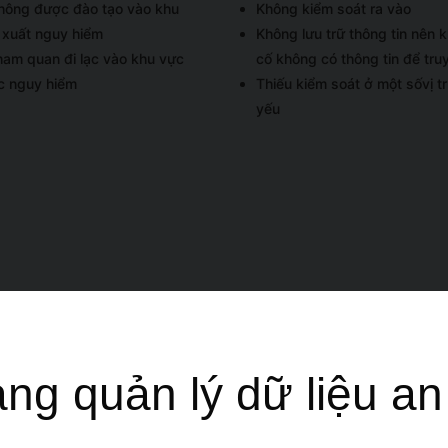
hông được đào tạo vào khu
Không kiểm soát ra vào
 xuất nguy hiểm
Không lưu trữ thông tin nên k
ham quan đi lạc vào khu vực
cố không có thông tin để tru
c nguy hiểm
Thiếu kiểm soát ở một sốvị tr
yếu
ng quản lý dữ liệu an 