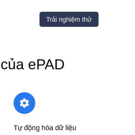
Trải nghiệm thử
 của ePAD

Tự động hóa dữ liệu