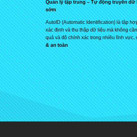
Quản lý tập trung – Tự động truyền dữ 
sớm
AutoID (Automatic Identification) là tập 
xác định và thu thập dữ liệu mà không cần
quả và độ chính xác trong nhiều lĩnh vực, đ
& an toàn