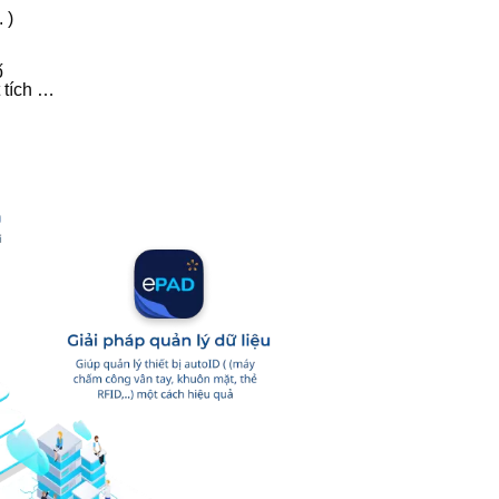
 )
ố
 tích …