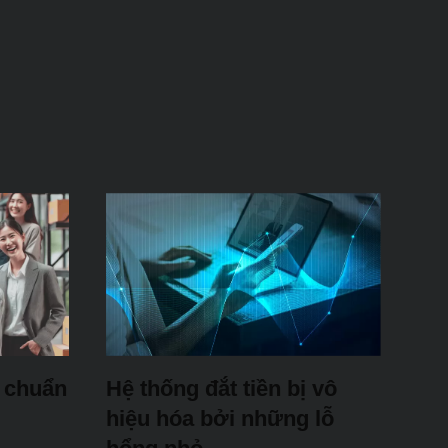
 chuẩn
Hệ thống đắt tiền bị vô
hiệu hóa bởi những lỗ