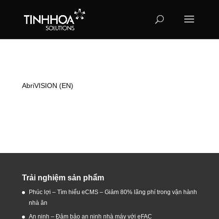
AbriVISION (EN)
Trải nghiệm sản phẩm
Phúc lợi – Tìm hiểu eCMS – Giảm 80% lãng phí trong vận hành
nhà ăn
An ninh – Đảm bảo an ninh nhà máy với eFAC