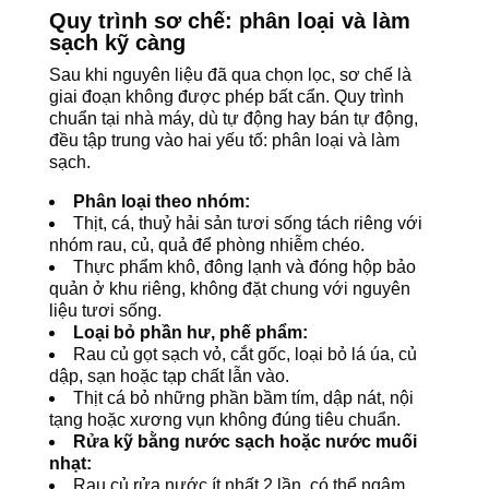
Quy trình sơ chế: phân loại và làm
sạch kỹ càng
Sau khi nguyên liệu đã qua chọn lọc, sơ chế là
giai đoạn không được phép bất cẩn. Quy trình
chuẩn tại nhà máy, dù tự động hay bán tự động,
đều tập trung vào hai yếu tố: phân loại và làm
sạch.
Phân loại theo nhóm:
Thịt, cá, thuỷ hải sản tươi sống tách riêng với
nhóm rau, củ, quả để phòng nhiễm chéo.
Thực phẩm khô, đông lạnh và đóng hộp bảo
quản ở khu riêng, không đặt chung với nguyên
liệu tươi sống.
Loại bỏ phần hư, phế phẩm:
Rau củ gọt sạch vỏ, cắt gốc, loại bỏ lá úa, củ
dập, sạn hoặc tạp chất lẫn vào.
Thịt cá bỏ những phần bầm tím, dập nát, nội
tạng hoặc xương vụn không đúng tiêu chuẩn.
Rửa kỹ bằng nước sạch hoặc nước muối
nhạt:
Rau củ rửa nước ít nhất 2 lần, có thể ngâm