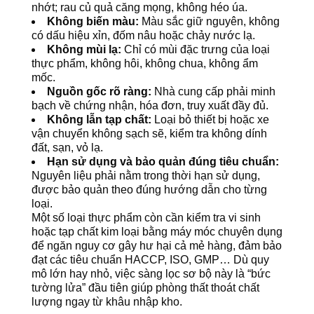
nhớt; rau củ quả căng mọng, không héo úa.
Không biến màu:
Màu sắc giữ nguyên, không
có dấu hiệu xỉn, đốm nâu hoặc chảy nước lạ.
Không mùi lạ:
Chỉ có mùi đặc trưng của loại
thực phẩm, không hôi, không chua, không ẩm
mốc.
Nguồn gốc rõ ràng:
Nhà cung cấp phải minh
bạch về chứng nhận, hóa đơn, truy xuất đầy đủ.
Không lẫn tạp chất:
Loại bỏ thiết bị hoặc xe
vận chuyển không sạch sẽ, kiểm tra không dính
đất, sạn, vỏ lạ.
Hạn sử dụng và bảo quản đúng tiêu chuẩn:
Nguyên liệu phải nằm trong thời hạn sử dụng,
được bảo quản theo đúng hướng dẫn cho từng
loại.
Một số loại thực phẩm còn cần kiểm tra vi sinh
hoặc tạp chất kim loại bằng máy móc chuyên dụng
để ngăn nguy cơ gây hư hại cả mẻ hàng, đảm bảo
đạt các tiêu chuẩn HACCP, ISO, GMP… Dù quy
mô lớn hay nhỏ, việc sàng lọc sơ bộ này là “bức
tường lửa” đầu tiên giúp phòng thất thoát chất
lượng ngay từ khâu nhập kho.