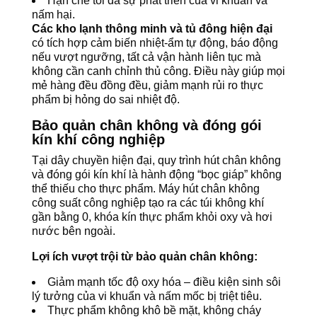
Hạn chế tối đa sự phát triển của vi khuẩn và
nấm hại.
Các kho lạnh thông minh và tủ đông hiện đại
có tích hợp cảm biến nhiệt-ẩm tự động, báo động
nếu vượt ngưỡng, tất cả vận hành liên tục mà
không cần canh chỉnh thủ công. Điều này giúp mọi
mẻ hàng đều đồng đều, giảm mạnh rủi ro thực
phẩm bị hỏng do sai nhiệt độ.
Bảo quản chân không và đóng gói
kín khí công nghiệp
Tại dây chuyền hiện đại, quy trình hút chân không
và đóng gói kín khí là hành động “bọc giáp” không
thể thiếu cho thực phẩm. Máy hút chân không
công suất công nghiệp tạo ra các túi không khí
gần bằng 0, khóa kín thực phẩm khỏi oxy và hơi
nước bên ngoài.
Lợi ích vượt trội từ bảo quản chân không:
Giảm mạnh tốc độ oxy hóa – điều kiện sinh sôi
lý tưởng của vi khuẩn và nấm mốc bị triệt tiêu.
Thực phẩm không khô bề mặt, không cháy