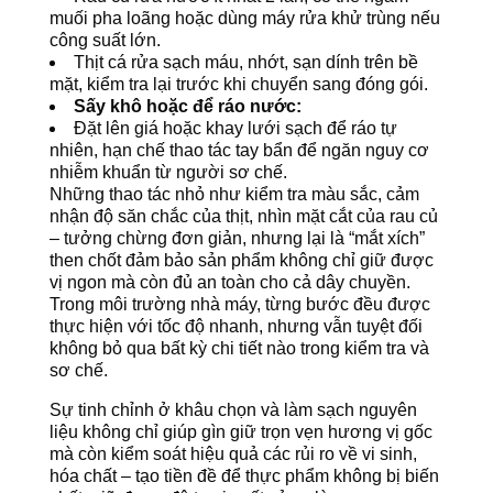
muối pha loãng hoặc dùng máy rửa khử trùng nếu
công suất lớn.
Thịt cá rửa sạch máu, nhớt, sạn dính trên bề
mặt, kiểm tra lại trước khi chuyển sang đóng gói.
Sấy khô hoặc để ráo nước:
Đặt lên giá hoặc khay lưới sạch để ráo tự
nhiên, hạn chế thao tác tay bẩn để ngăn nguy cơ
nhiễm khuẩn từ người sơ chế.
Những thao tác nhỏ như kiểm tra màu sắc, cảm
nhận độ săn chắc của thịt, nhìn mặt cắt của rau củ
– tưởng chừng đơn giản, nhưng lại là “mắt xích”
then chốt đảm bảo sản phẩm không chỉ giữ được
vị ngon mà còn đủ an toàn cho cả dây chuyền.
Trong môi trường nhà máy, từng bước đều được
thực hiện với tốc độ nhanh, nhưng vẫn tuyệt đối
không bỏ qua bất kỳ chi tiết nào trong kiểm tra và
sơ chế.
Sự tinh chỉnh ở khâu chọn và làm sạch nguyên
liệu không chỉ giúp gìn giữ trọn vẹn hương vị gốc
mà còn kiểm soát hiệu quả các rủi ro về vi sinh,
hóa chất – tạo tiền đề để thực phẩm không bị biến