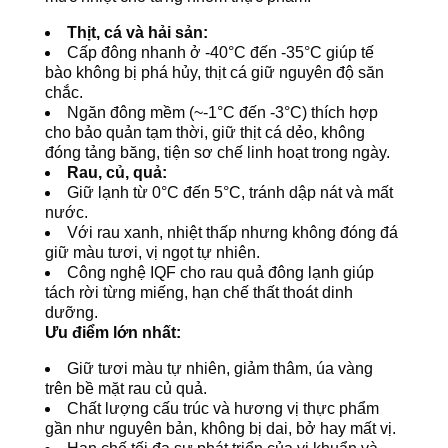
Thịt, cá và hải sản:
Cấp đông nhanh ở -40°C đến -35°C giúp tế
bào không bị phá hủy, thịt cá giữ nguyên độ săn
chắc.
Ngăn đông mềm (~-1°C đến -3°C) thích hợp
cho bảo quản tạm thời, giữ thịt cá dẻo, không
đóng tảng băng, tiện sơ chế linh hoạt trong ngày.
Rau, củ, quả:
Giữ lạnh từ 0°C đến 5°C, tránh dập nát và mất
nước.
Với rau xanh, nhiệt thấp nhưng không đóng đá
giữ màu tươi, vị ngọt tự nhiên.
Công nghệ IQF cho rau quả đông lạnh giúp
tách rời từng miếng, hạn chế thất thoát dinh
dưỡng.
Ưu điểm lớn nhất:
Giữ tươi màu tự nhiên, giảm thâm, úa vàng
trên bề mặt rau củ quả.
Chất lượng cấu trúc và hương vị thực phẩm
gần như nguyên bản, không bị dai, bở hay mất vị.