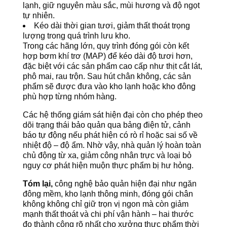
lạnh, giữ nguyên màu sắc, mùi hương và độ ngọt
tự nhiên.
Kéo dài thời gian tươi, giảm thất thoát trọng
lượng trong quá trình lưu kho.
Trong các hãng lớn, quy trình đóng gói còn kết
hợp bơm khí trơ (MAP) để kéo dài độ tươi hơn,
đặc biệt với các sản phẩm cao cấp như thịt cắt lát,
phô mai, rau trộn. Sau hút chân không, các sản
phẩm sẽ được đưa vào kho lạnh hoặc kho đông
phù hợp từng nhóm hàng.
Các hệ thống giám sát hiện đại còn cho phép theo
dõi trạng thái bảo quản qua bảng điện tử, cảnh
báo tự động nếu phát hiện có rò rỉ hoặc sai số về
nhiệt độ – độ ẩm. Nhờ vậy, nhà quản lý hoàn toàn
chủ động từ xa, giảm công nhân trực và loại bỏ
nguy cơ phát hiện muộn thực phẩm bị hư hỏng.
Tóm lại,
công nghệ bảo quản hiện đại như ngăn
đông mềm, kho lạnh thông minh, đóng gói chân
không không chỉ giữ trọn vị ngon mà còn giảm
mạnh thất thoát và chi phí vận hành – hai thước
đo thành công rõ nhất cho xưởng thực phẩm thời