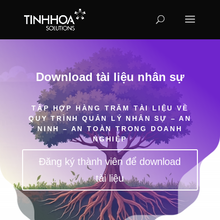
Download tài liệu nhân sự
TẬP HỢP HÀNG TRĂM TÀI LIỆU VỀ
QUY TRÌNH QUẢN LÝ NHÂN SỰ – AN
NINH – AN TOÀN TRONG DOANH
NGHIỆP
Đăng ký thành viên để download
tài liệu