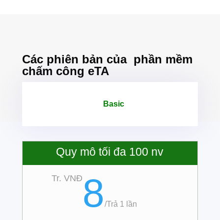
Các phiên bản của
phần mềm
chấm công eTA
Basic
Quy mô tối đa 100 nv
8
Tr. VNĐ
/
Trả 1 lần