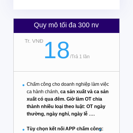
Quy mô tối đa 300 nv
18
Tr. VNĐ
/
Trả 1 lần
Chấm công cho doanh nghiệp làm việc
ca hành chánh,
ca sản xuất và ca sản
xuất có qua đêm. Giờ làm OT chia
thành nhiều loại theo luật: OT ngày
thường, ngày nghỉ, ngày lễ ….
Tùy chọn kết nối APP chấm công: