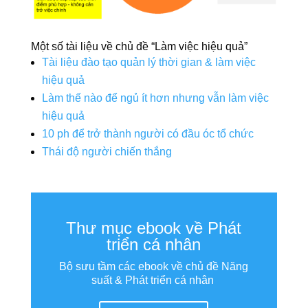
Một số tài liệu về chủ đề “Làm việc hiệu quả”
Tài liệu đào tạo quản lý thời gian & làm việc
hiệu quả
Làm thế nào để ngủ ít hơn nhưng vẫn làm việc
hiệu quả
10 ph để trở thành người có đầu óc tổ chức
Thái độ người chiến thắng
Thư mục ebook về Phát
triển cá nhân
Bộ sưu tầm các ebook về chủ đề Năng
suất & Phát triển cá nhân