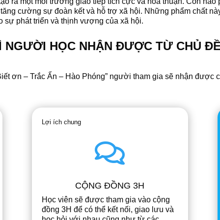
 tạo ra một môi trường giao tiếp tích cực và hòa thuận. Còn hào
i, tăng cường sự đoàn kết và hỗ trợ xã hội. Những phẩm chất n
sự phát triển và thịnh vượng của xã hội.
 NGƯỜI HỌC NHẬN ĐƯỢC TỪ CHỦ Đ
iết ơn – Trắc Ẩn – Hào Phóng
” người tham gia sẽ nhận được cá
Lợi ích chung

CỘNG ĐỒNG 3H
Học viên sẽ được tham gia vào cộng
đồng 3H để có thể kết nối, giao lưu và
học hỏi với nhau cũng như từ các