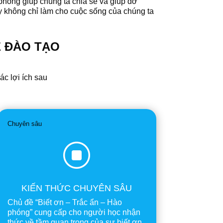
 phóng giúp chúng ta chia sẻ và giúp đỡ
ày không chỉ làm cho cuộc sống của chúng ta
Ề ĐÀO TẠO
c lợi ích sau
Chuyên sâu
]
KIẾN THỨC CHUYÊN SÂU
Chủ đề “Biết ơn – Trắc ẩn – Hào
phóng” cung cấp cho người học nhận
thức về tầm quan trọng của sự biết ơn,