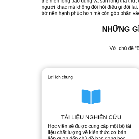
thể hiện lòng bao dung và sẵn lòng tha thứ,
người khác mà không đòi hỏi điều gì đổi lạ
trở nên hạnh phúc hơn mà còn góp phần vào 
NHỮNG GÌ
Với chủ đề “
B
Lợi ích chung

TÀI LIỆU NGHIÊN CỨU
Học viên sẽ được cung cấp một bộ tài
liệu chất lượng về kiến thức cơ bản
liên quan đến chủ đề bạn đang học.