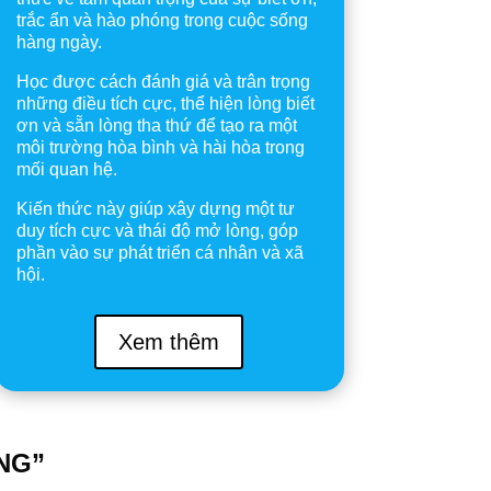
trắc ẩn và hào phóng trong cuộc sống
hàng ngày.
Học được cách đánh giá và trân trọng
những điều tích cực, thể hiện lòng biết
ơn và sẵn lòng tha thứ để tạo ra một
môi trường hòa bình và hài hòa trong
mối quan hệ.
Kiến thức này giúp xây dựng một tư
duy tích cực và thái độ mở lòng, góp
phần vào sự phát triển cá nhân và xã
hội.
Xem thêm
NG”