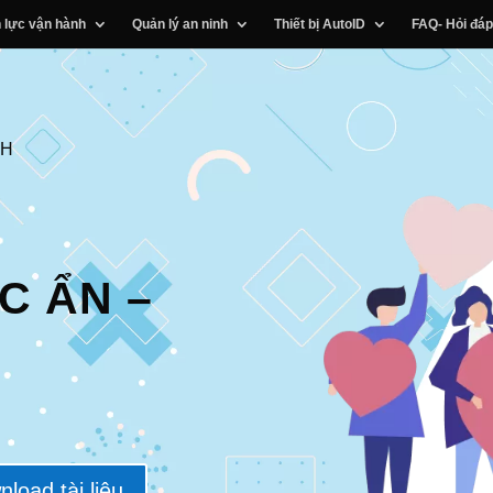
 lực vận hành
Quản lý an ninh
Thiết bị AutoID
FAQ- Hỏi đáp
3H
C ẨN –
load tài liệu