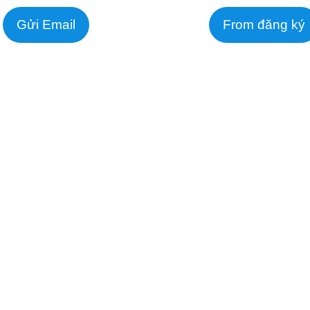
Gửi Email
From đăng ký