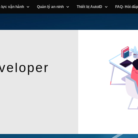
 lực vận hành
Quản lý an ninh
Thiết bị AutoID
FAQ- Hỏi đáp
veloper