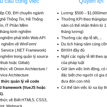
u cầu công việc
Quyền lợi
iệp CĐ, ĐH chuyên ngành
Lương: $500 – $1,000/mon
hệ Thông Tin, Hệ Thống
Thưởng KPI theo tháng/qu
in, IT Phần Mềm
năm có thể nhận thêm từ 1
 tháng kinh nghiệm
tháng lương)
 nghiệm phát triển Web API
Thưởng các dịp lễ tết,…
 nghiệm về WinForm/
Du lịch hàng năm cùng côn
Service (.NET Framework)
BHXH đầy đủ
 nghiệm trong quản lý source
Nghỉ các ngày lễ tết theo q
thub hoặc Gitlab)
của pháp luật
thức về Onion Architecture /
Giờ làm việc linh động, có
vice Architecture
đặc biệt cho người có gia 
 thức quản lý về code
đưa đón con nhỏ
nd framework (VueJS hoặc
Có thể làm việc từ xa tùy the
).
 thức về Biết HTML5, CSS3,
ipt, Webpack.