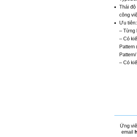
Thái độ
công việ
Ưu tiên:
– Từng 
– Có ki
Pattern 
Pattern/
– Có kiế
Ứng viê
email