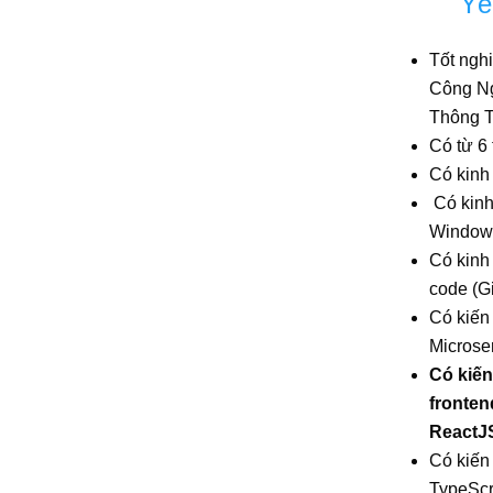
Yê
Tốt ngh
Công Ng
Thông T
Có từ 6
Có kinh
Có kinh
Window 
Có kinh
code (Gi
Có kiến 
Microser
Có kiến
fronte
ReactJS
Có kiến
TypeScr