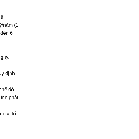
th
ý/năm (1
 đến 6
g ty.
uy định
 chế độ
đình phải
o vị trí