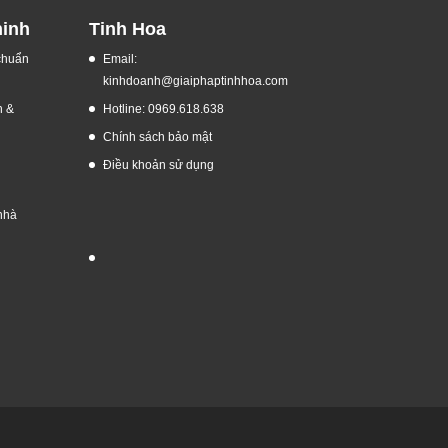
ninh
Tinh Hoa
 chuẩn
Email:
kinhdoanh@giaiphaptinhhoa.com
h &
Hotline: 0969.618.638
Chính sách bảo mật
Điều khoản sử dụng
nhà