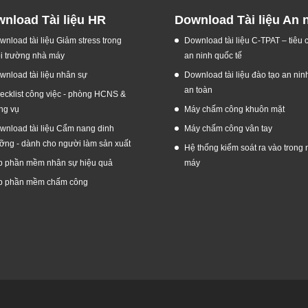
nload Tài liệu HR
Download Tài liệu An 
wnload tài liệu Giảm stress trong
Download tài liệu C-TPAT – tiêu
i trường nhà máy
an ninh quốc tế
wnload tài liệu nhân sự
Download tài liệu đào tạo an nin
an toàn
ecklist công việc - phòng HCNS &
ng vụ
Máy chấm công khuôn mặt
wnload tài liệu Cẩm nang dinh
Máy chấm công vân tay
ỡng - dành cho người làm sản xuất
Hệ thống kiểm soát ra vào trong 
p phần mềm nhân sự hiệu quả
máy
p phần mềm chấm công