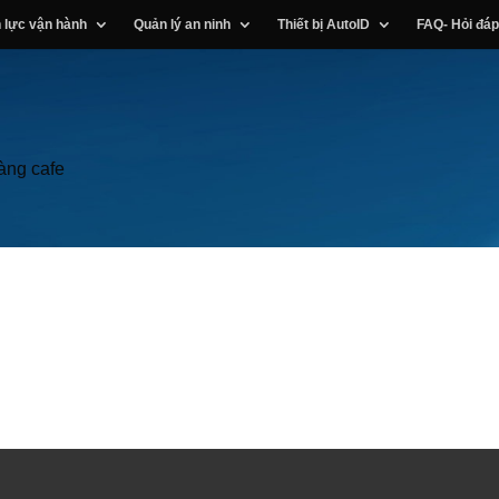
 lực vận hành
Quản lý an ninh
Thiết bị AutoID
FAQ- Hỏi đáp
àng cafe