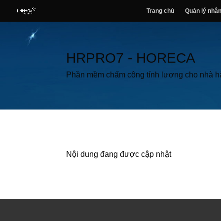
Trang chủ
Quản lý nhân
HRPRO7 - HORECA
Phần mềm chấm công tính lương cho nhà h
Nội dung đang được cập nhật