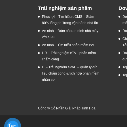
Trải nghiệm sản phẩm
Dow
Phúc lợi – Tìm hiểu eCMS – Giảm
Do
80% lãng phí trong vận hành nhà ăn
mô
An ninh – Đảm bảo an ninh nhà máy
Do
với eFAC
Ch
An ninh – Tìm hiểu phần mềm eAC
Tổ
HR – Trải nghiệm eTA – phần mềm
Do
chấm công
dư
IT – Trải nghiệm ePAD – quản lý dữ
To
liệu chấm công & tích hợp phần mềm
To
nhân sự
Công ty Cổ Phần Giải Pháp Tinh Hoa