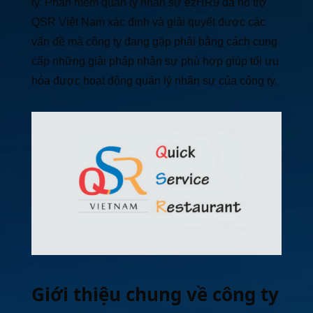
ty. Phần mềm quản lý nhân sự ezHR9 đã hỗ trợ
QSR Việt Nam xác định và giải quyết được các
vấn đề mà công ty đang gặp phải bằng cách cung
cấp những giải pháp nhân sự phù hợp giúp tối ưu
hóa được hoạt động quản lý nhân sự của công ty.
Giới thiệu chung về công ty