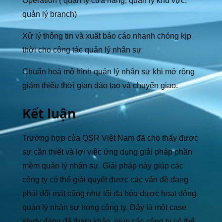
Operation ( quản lý cửa hàng, quản lý khu vực,
quản lý branch)
Xử lý thông tin và xuất báo cáo nhanh chóng kịp
thời cho công tác quản lý nhân sự
Chuẩn hoá mô hình quản lý nhân sự khi mở rộng
giảm thiểu thời gian đào tạo và chuyển giao.
Kết luận
Trường hợp của QSR Việt Nam đã cho thấy được
sự cần thiết và lợi việc ứng dụng giải pháp phần
mềm quản lý nhân sự. Giải pháp này giúp các
công ty có thể giải quyết được các vấn đề đang
phải đối mặt cũng như tối đa hóa được hoạt động
quản lý nhân sự trong công ty. Đây là một case
study đáng để tham khảo, giúp các công ty có thể