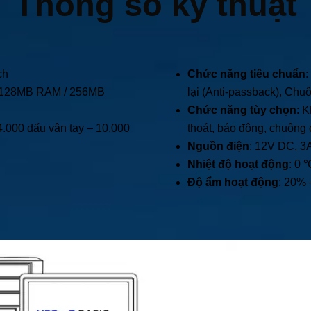
Thông số kỹ thuật
ch
Chức năng tiêu chuẩn
:
ớ 128MB RAM / 256MB
lại (Anti-passback), Chuô
Chức năng tùy chọn
: 
4.000 dấu vân tay – 10.000
thoát, báo động, chuông
Nguồn điện
: 12V DC, 3
Nhiệt độ hoạt động
: 0 
Độ ẩm hoạt động
: 20%