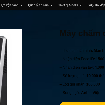
 lực vận hành
Quản lý an ninh
Thiết bị AutoID
FAQ- Hỏi đáp
Máy chấm 
– Hiển thị màn hình:
Màn h
– Nhận diện Face ID:
1500 
– Nhận diện vân tay:
4.000
– Số lượng thẻ:
10.000 thẻ
– Log ghi nhận:
100.000
– Song ngữ:
Anh – Việt