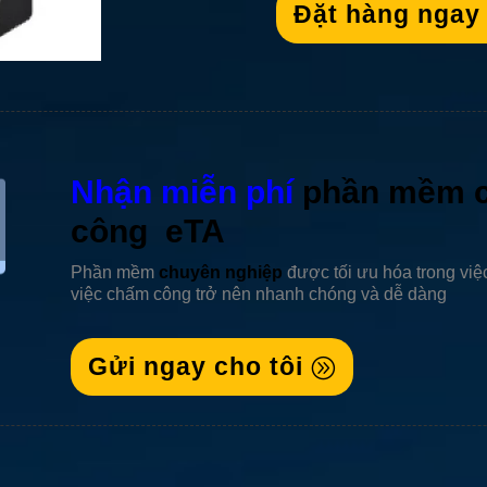
Đặt hàng ngay
Nhận miễn phí
phần mềm 
công eTA
Phần mềm
chuyên nghiệp
được tối ưu hóa trong việ
việc chấm công trở nên nhanh chóng và dễ dàng
Gửi ngay cho tôi