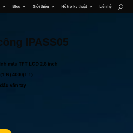
Blog
Giới thiệu
Hỗ trợ kỹ thuật
Liên hệ
công IPASS05
ình màu TFT LCD 2.8 inch
(1:N) 4000(1:1)
 dấu vân tay