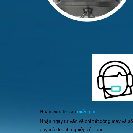
Nhân viên tư vấn
miễn phí
Nhận ngay tư vấn về chi tiết dòng máy và s
quy mô doanh nghiệp của bạn.