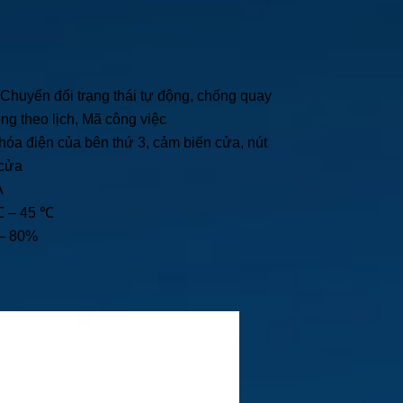
 Chuyển đổi trạng thái tự động, chống quay
ng theo lịch, Mã công việc
Khóa điện của bên thứ 3, cảm biến cửa, nút
 cửa
A
℃ – 45 ℃
 – 80%