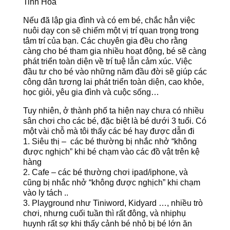
Tinh Hoa
Nếu đã lập gia đình và có em bé, chắc hẳn việc
nuôi dạy con sẽ chiếm một vị trí quan trọng trong
tâm trí của bạn. Các chuyên gia đều cho rằng
càng cho bé tham gia nhiều hoạt động, bé sẽ càng
phát triển toàn diện về trí tuệ lẫn cảm xúc. Việc
đầu tư cho bé vào những năm đầu đời sẽ giúp các
công dân tương lai phát triển toàn diện, cao khỏe,
học giỏi, yêu gia đình và cuộc sống…
Tuy nhiên, ở thành phố ta hiện nay chưa có nhiều
sân chơi cho các bé, đặc biệt là bé dưới 3 tuổi. Có
một vài chỗ mà tôi thấy các bé hay được dẫn đi
1. Siêu thị – các bé thường bị nhắc nhở “không
được nghịch” khi bé chạm vào các đồ vật trên kệ
hàng
2. Cafe – các bé thường chơi ipad/iphone, và
cũng bị nhắc nhở “không được nghịch” khi chạm
vào ly tách ..
3. Playground như Tiniword, Kidyard …, nhiều trò
chơi, nhưng cuối tuần thì rất đông, và nhiphụ
huynh rất sợ khi thấy cảnh bé nhỏ bị bé lớn ăn