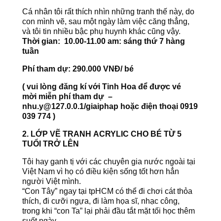
Cá nhân tôi rất thích nhìn những tranh thế này, do
con mình vẽ, sau một ngày làm việc căng thẳng,
và tôi tin nhiều bậc phụ huynh khác cũng vậy.
Thời gian: 10.00-11.00 am: sáng thứ 7 hàng
tuần
Phí tham dự: 290.000 VNĐ/ bé
( vui lòng đăng kí với Tinh Hoa để được vé
mời miễn phí tham dự –
nhu.y@127.0.0.1/giaiphap hoặc điện thoại 0919
039 774 )
2. LỚP VẼ TRANH ACRYLIC CHO BÉ TỪ 5
TUỔI TRỞ LÊN
Tôi hay ganh tị với các chuyên gia nước ngoài tại
Việt Nam vì họ có điều kiện sống tốt hơn hẳn
người Việt mình.
“Con Tây” ngay tại tpHCM có thể đi chơi cát thỏa
thích, đi cưỡi ngựa, đi làm họa sĩ, nhạc công,
trong khi “con Ta” lại phải đầu tắt mặt tối học thêm
suốt ngày.