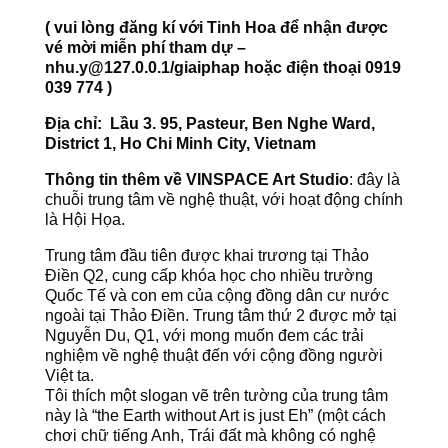
( vui lòng đăng kí với Tinh Hoa để nhận được
vé mời miễn phí tham dự –
nhu.y@127.0.0.1/giaiphap hoặc điện thoại 0919
039 774 )
Địa chỉ: Lầu 3. 95, Pasteur, Ben Nghe Ward,
District 1, Ho Chi Minh City, Vietnam
Thông tin thêm về VINSPACE Art Studio
: đây là
chuỗi trung tâm về nghệ thuật, với hoạt động chính
là Hội Họa.
Trung tâm đầu tiên được khai trương tại Thảo
Điền Q2, cung cấp khóa học cho nhiều trường
Quốc Tế và con em của cộng đồng dân cư nước
ngoài tại Thảo Điền. Trung tâm thứ 2 được mở tại
Nguyễn Du, Q1, với mong muốn đem các trải
nghiệm về nghệ thuật đến với cộng đồng người
Việt ta.
Tôi thích một slogan vẽ trên tường của trung tâm
này là “the Earth without Art is just Eh” (một cách
chơi chữ tiếng Anh, Trái đất mà không có nghệ