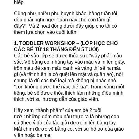
hiếp
Cũng như nhiều phụ huynh khác, hàng tuần tôi
đều phải nghĩ ngợi “tuần này cho con làm gì
đây?”. Và 2 hoạt động dưới đây giúp cho tôi có
thêm lựa chọn vào cuối tuần:
1. TODDLER WORKSHOP – (LỚP HỌC CHO
CÁC BÉ TỪ 18 THÁNG ĐẾN 5 TUỔI)
Các bé vào lớp sẽ được thỏa sức “wậy phá” màu
sắc. Vẽ bằng cọ, nhúng tay vào màu và ịn lên giấy,
trộn màu để xem màu xanh và vàng thì sẽ ra màu
gì (và tất nhiên là có quệt lên mặt và quần áo), nói
chung là đủ các thể loại mà không bị nhắc nhở
“con không được thế này, thế kia”. Trong vòng một
tiếng, bé sẽ được thỏa thích làm những điều mình
thích, với sự hướng dẫn của giáo viên.
Hãy xem “thành phẩm” của em bé 2 tuổi
rưỡi: những đốm màu nâu thực ra là nhưng con
cú (theo ý đồ của tác giả) được ịn lên bằng tay.
Mắt chim được vẽ bằng cọ, với sự hỗ trợ của giáo
viên hoặc ba mẹ.