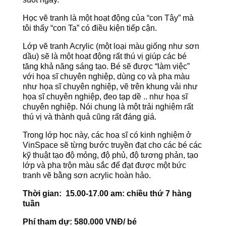
Học vẽ tranh là một hoạt động của “con Tây” mà
tôi thấy “con Ta” có điều kiện tiếp cận.
Lớp vẽ tranh Acrylic (một loại màu giống như sơn
dầu) sẽ là một hoạt động rất thú vị giúp các bé
tăng khả năng sáng tạo. Bé sẽ được “làm việc”
với họa sĩ chuyên nghiệp, dùng cọ và pha màu
như họa sĩ chuyên nghiệp, vẽ trên khung vải như
họa sĩ chuyên nghiệp, đeo tạp dề .. như họa sĩ
chuyên nghiệp. Nói chung là một trải nghiệm rất
thú vị và thành quả cũng rất đáng giá.
Trong lớp học này, các hoạ sĩ có kinh nghiệm ở
VinSpace sẽ từng bước truyền đạt cho các bé các
kỹ thuật tạo độ mỏng, độ phủ, độ tương phản, tạo
lớp và pha trộn màu sắc để đạt được một bức
tranh vẽ bằng sơn acrylic hoàn hảo.
Thời gian: 15.00-17.00 am: chiều thứ 7 hàng
tuần
Phí tham dự: 580.000 VNĐ/ bé