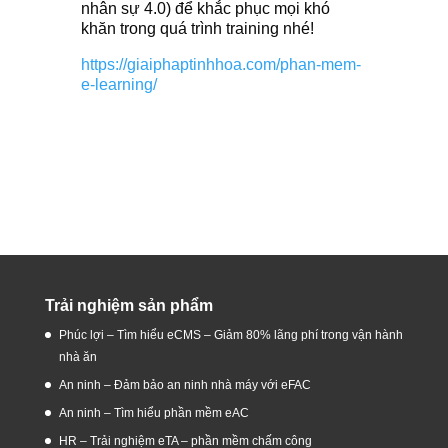
nhân sự 4.0) để khắc phục mọi khó
khăn trong quá trình training nhé!
https://giaiphaptinhhoa.com/phan-mem-
e-learning/
Trải nghiệm sản phẩm
Phúc lợi – Tìm hiểu eCMS – Giảm 80% lãng phí trong vận hành
nhà ăn
An ninh – Đảm bảo an ninh nhà máy với eFAC
An ninh – Tìm hiểu phần mềm eAC
HR – Trải nghiệm eTA – phần mềm chấm công