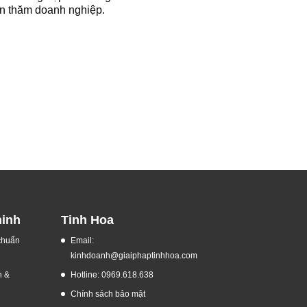
ến thăm doanh nghiệp.
ninh
Tinh Hoa
 chuẩn
Email:
kinhdoanh@giaiphaptinhhoa.com
h &
Hotline: 0969.618.638
Chính sách bảo mật