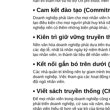
nạn thì thăm hỏi và hỗ trợ chi phí thuốc m
• Cam kết đào tạo (Commit
Doanh nghiệp phải làm cho mọi nhân viên hi
tạo điều kiện cho mọi người phát huy khả n
nghiệp nên có thêm những biện pháp khác, v
• Kiên trì giữ vững truyền 
Nền văn hóa doanh nghiệp phải dựa trên tru
các dịp lễ, nhất là nhân ngày kỷ niệm thàn
tạo nhân viên, in thành tài liệu để nhân viê
• Kết nối gắn bó trên dưới 
Các nhà quản trị không nên tự giam mình tr
doanh nghiệp. Việc tham gia các hoạt động t
đội ngũ nhân viên.
• Viết sách truyền thống (C
Để mọi nhân viên trong doanh nghiệp cũng 
phát triển doanh nghiệp, cứ sau vài năm, doa
nhân viên hiểu rõ hơn về vai trò của từng b