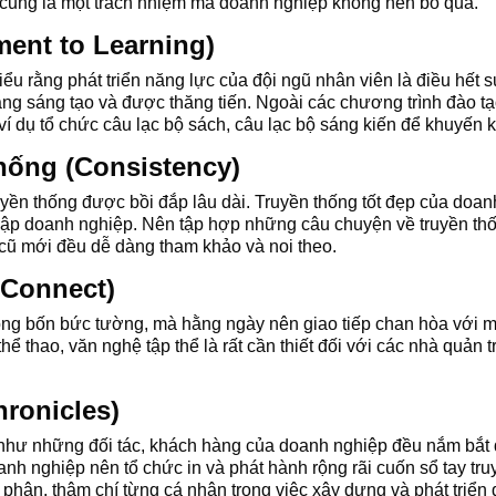
en cũng là một trách nhiệm mà doanh nghiệp không nên bỏ qua.
ment to Learning)
ểu rằng phát triển năng lực của đội ngũ nhân viên là điều hết 
ăng sáng tạo và được thăng tiến. Ngoài các chương trình đào tạ
í dụ tổ chức câu lạc bộ sách, câu lạc bộ sáng kiến để khuyến 
thống (Consistency)
yền thống được bồi đắp lâu dài. Truyền thống tốt đẹp của doan
h lập doanh nghiệp. Nên tập hợp những câu chuyện về truyền t
n cũ mới đều dễ dàng tham khảo và noi theo.
(Connect)
ong bốn bức tường, mà hằng ngày nên giao tiếp chan hòa với m
hể thao, văn nghệ tập thể là rất cần thiết đối với các nhà quản
hronicles)
như những đối tác, khách hàng của doanh nghiệp đều nắm bắt đ
nh nghiệp nên tổ chức in và phát hành rộng rãi cuốn sổ tay tru
ộ phận, thậm chí từng cá nhân trong việc xây dựng và phát triển