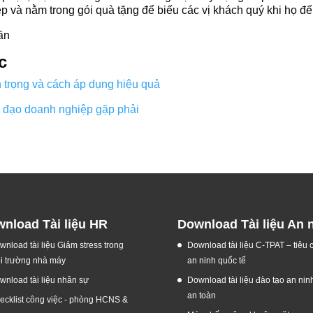
 và nằm trong gói quà tặng để biếu các vị khách quý khi họ đ
ần
c
trọng và cách áp dụng hiệu quả
h đạo doanh nghiệp gặp phải
nload Tài liệu HR
Download Tài liệu An 
wnload tài liệu Giảm stress trong
Download tài liệu C-TPAT – tiêu
i trường nhà máy
an ninh quốc tế
wnload tài liệu nhân sự
Download tài liệu đào tạo an nin
an toàn
ecklist công việc - phòng HCNS &