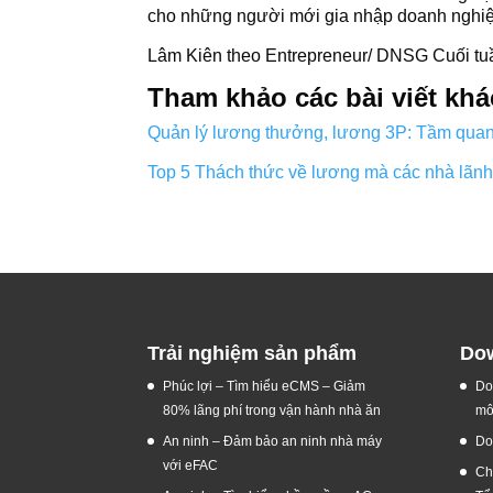
cho những người mới gia nhập doanh nghiệp
Lâm Kiên theo Entrepreneur/ DNSG Cuối tu
Tham khảo các bài viết khá
Quản lý lương thưởng, lương 3P: Tầm quan 
Top 5 Thách thức về lương mà các nhà lãn
Trải nghiệm sản phẩm
Dow
Phúc lợi – Tìm hiểu eCMS – Giảm
Do
80% lãng phí trong vận hành nhà ăn
mô
An ninh – Đảm bảo an ninh nhà máy
Do
với eFAC
Ch