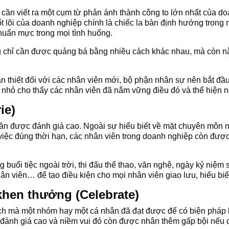
cần viết ra một cụm từ phản ánh thành công to lớn nhất của do
cốt lõi của doanh nghiệp chính là chiếc la bàn định hướng trong
huẩn mực trong mọi tình huống.
ông chỉ cần được quảng bá bằng nhiều cách khác nhau, mà còn n
n thiết đối với các nhân viên mới, bộ phận nhân sự nên bắt đầu 
hỏ cho thấy các nhân viên đã nắm vững điều đó và thể hiện nó
ie)
ần được đánh giá cao. Ngoài sự hiểu biết về mặt chuyên môn n
iệc đúng thời hạn, các nhân viên trong doanh nghiệp còn được
uổi tiệc ngoài trời, thi đấu thể thao, văn nghệ, ngày kỷ niệm 
hân viên… để tạo điều kiện cho mọi nhân viên giao lưu, hiểu bi
khen thưởng (Celebrate)
tích mà một nhóm hay một cá nhân đã đạt được để có biện pháp
đánh giá cao và niềm vui đó còn được nhân thêm gấp bội nếu c