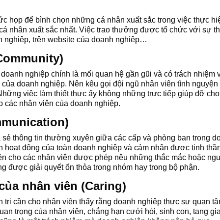
 họp để bình chọn những cá nhân xuất sắc trong việc thực hiện
cá nhân xuất sắc nhất. Việc trao thưởng được tổ chức với sự 
nh nghiệp, trên website của doanh nghiệp…
(Community)
doanh nghiệp chính là mối quan hệ gần gũi và có trách nhiệm v
 của doanh nghiệp. Nên kêu gọi đội ngũ nhân viên tình nguyện
 Những việc làm thiết thực ấy không những trực tiếp giúp đỡ 
o các nhân viên của doanh nghiệp.
mmunication)
hia sẻ thông tin thường xuyên giữa các cấp và phòng ban trong 
n hoạt động của toàn doanh nghiệp và cảm nhận được tinh thần
kiện cho các nhân viên được phép nêu những thắc mắc hoặc n
ng được giải quyết ổn thỏa trong nhóm hay trong bộ phận.
của nhân viên (Caring)
trị cần cho nhân viên thấy rằng doanh nghiệp thực sự quan tâ
 quan trọng của nhân viên, chẳng hạn cưới hỏi, sinh con, tang 