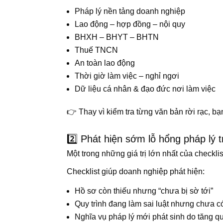
Pháp lý nền tảng doanh nghiệp
Lao động – hợp đồng – nội quy
BHXH – BHYT – BHTN
Thuế TNCN
An toàn lao động
Thời giờ làm việc – nghỉ ngơi
Dữ liệu cá nhân & đạo đức nơi làm việc
👉 Thay vì kiểm tra từng văn bản rời rạc, b
2️⃣ Phát hiện sớm lỗ hổng pháp lý t
Một trong những giá trị lớn nhất của checklis
Checklist giúp doanh nghiệp phát hiện:
Hồ sơ còn thiếu nhưng “chưa bị sờ tới”
Quy trình đang làm sai luật nhưng chưa c
Nghĩa vụ pháp lý mới phát sinh do tăng q