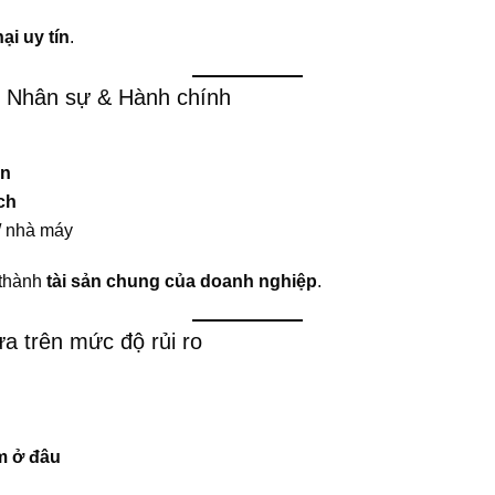
hại uy tín
.
g Nhân sự & Hành chính
ân
ch
/ nhà máy
thành
tài sản chung của doanh nghiệp
.
ựa trên mức độ rủi ro
m ở đâu