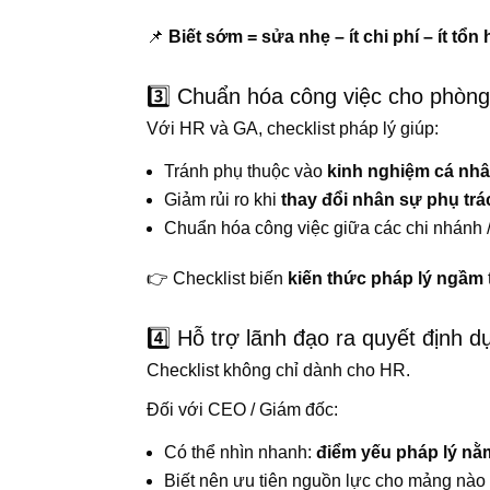
📌
Biết sớm = sửa nhẹ – ít chi phí – ít tổn 
3️⃣ Chuẩn hóa công việc cho phòn
Với HR và GA, checklist pháp lý giúp:
Tránh phụ thuộc vào
kinh nghiệm cá nh
Giảm rủi ro khi
thay đổi nhân sự phụ trá
Chuẩn hóa công việc giữa các chi nhánh 
👉 Checklist biến
kiến thức pháp lý ngầm
4️⃣ Hỗ trợ lãnh đạo ra quyết định d
Checklist không chỉ dành cho HR.
Đối với CEO / Giám đốc:
Có thể nhìn nhanh:
điểm yếu pháp lý nằ
Biết nên ưu tiên nguồn lực cho mảng nào