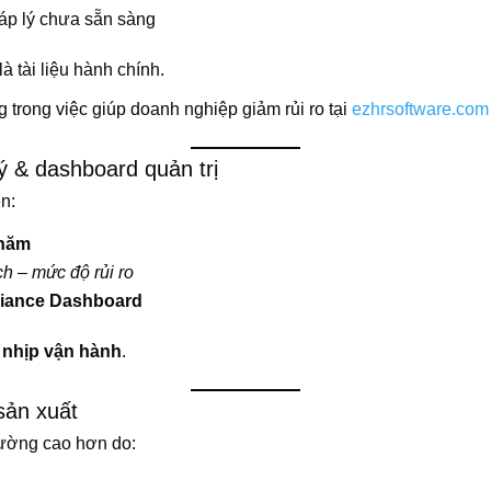
háp lý chưa sẵn sàng
là tài liệu hành chính.
trong việc giúp doanh nghiệp giảm rủi ro tại
ezhrsoftware.com
lý & dashboard quản trị
n:
/năm
ch – mức độ rủi ro
liance Dashboard
à
nhịp vận hành
.
sản xuất
thường cao hơn do: