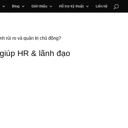
Blog
Giới thiệu
Hỗ trợ kỹ thuật
Liên hệ
nh rủi ro và quản trị chủ động?
y giúp HR & lãnh đạo