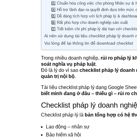
3️⃣ Chuẩn hóa công việc cho phòng Nhân sự & 
4️⃣ Hỗ trợ lãnh đạo ra quyết định dựa trên mức đ
5️⃣ Dễ dàng tích hợp với lịch pháp lý & dashboar
6️⃣ Rất phù hợp cho doanh nghiệp sản xuất
7️⃣ Tiết kiệm chi phí pháp lý dài hạn với checkl
Ai nên sử dụng tài liệu checklist pháp lý doanh
Vui lòng để lại thông tin để download checklist
Trong nhiều doanh nghiệp,
rủi ro pháp lý 
soát nghĩa vụ pháp luật
.
Đó là lý do vì sao
checklist pháp lý doanh
quản trị nội bộ
.
Tài liệu checklist pháp lý dạng Google Shee
biết mình đang ở đâu – thiếu gì – rủi ro c
Checklist pháp lý doanh nghiệ
Checklist pháp lý là
bản tổng hợp có hệ th
Lao động – nhân sự
Bảo hiểm xã hội