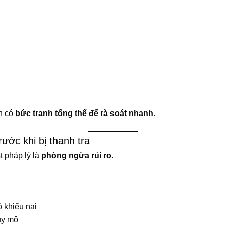
ạn có
bức tranh tổng thể để rà soát nhanh
.
rước khi bị thanh tra
t pháp lý là
phòng ngừa rủi ro
.
ó khiếu nại
uy mô