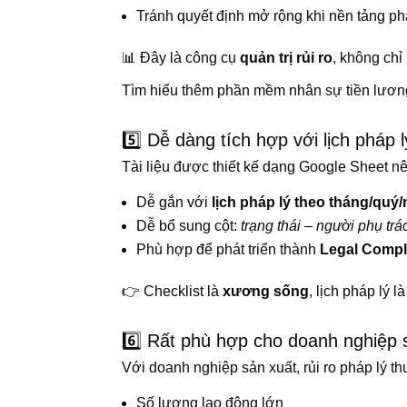
Tránh quyết định mở rộng khi nền tảng p
📊 Đây là công cụ
quản trị rủi ro
, không chỉ 
Tìm hiểu thêm phần mềm nhân sự tiền lương 
5️⃣ Dễ dàng tích hợp với lịch pháp 
Tài liệu được thiết kế dạng Google Sheet nê
Dễ gắn với
lịch pháp lý theo tháng/quý
Dễ bổ sung cột:
trạng thái – người phụ trá
Phù hợp để phát triển thành
Legal Comp
👉 Checklist là
xương sống
, lịch pháp lý l
6️⃣ Rất phù hợp cho doanh nghiệp 
Với doanh nghiệp sản xuất, rủi ro pháp lý 
Số lượng lao động lớn