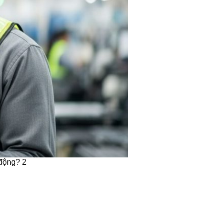
 động? 2