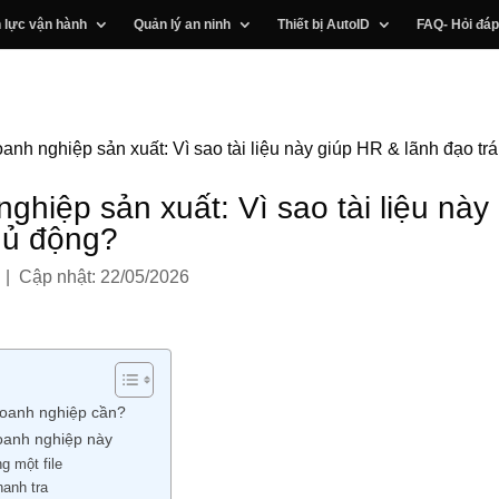
 lực vận hành
Quản lý an ninh
Thiết bị AutoID
FAQ- Hỏi đáp
oanh nghiệp sản xuất: Vì sao tài liệu này giúp HR & lãnh đạo trá
nghiệp sản xuất: Vì sao tài liệu nà
chủ động?
 | Cập nhật: 22/05/2026
 doanh nghiệp cần?
 doanh nghiệp này
g một file
hanh tra