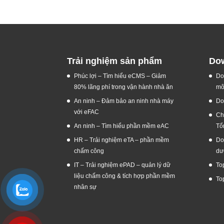
Trải nghiệm sản phẩm
Dow
Phúc lợi – Tìm hiểu eCMS – Giảm
Do
80% lãng phí trong vận hành nhà ăn
mô
An ninh – Đảm bảo an ninh nhà máy
Do
với eFAC
Ch
An ninh – Tìm hiểu phần mềm eAC
Tổ
HR – Trải nghiệm eTA – phần mềm
Do
chấm công
dư
IT – Trải nghiệm ePAD – quản lý dữ
To
liệu chấm công & tích hợp phần mềm
To
nhân sự