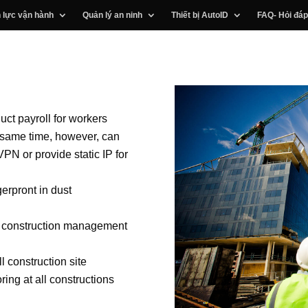
 lực vận hành
Quản lý an ninh
Thiết bị AutoID
FAQ- Hỏi đáp
uct payroll for workers
 same time, however, can
PN or provide static IP for
erpront in dust
er construction management
l construction site
ing at all constructions