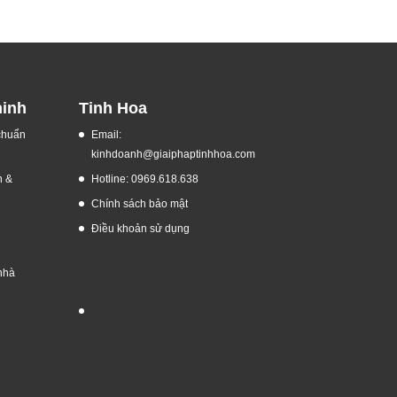
ninh
Tinh Hoa
 chuẩn
Email:
kinhdoanh@giaiphaptinhhoa.com
h &
Hotline: 0969.618.638
Chính sách bảo mật
Điều khoản sử dụng
nhà