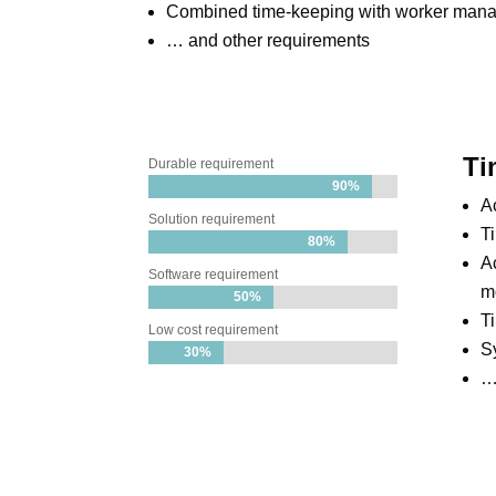
Combined time-keeping with worker mana
… and other requirements
Ti
Durable requirement
90%
90%
A
Solution requirement
Ti
80%
80%
Ac
Software requirement
m
50%
50%
T
Low cost requirement
S
30%
30%
…