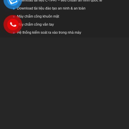
Download tài liệu C-TPAT – tiêu chuẩn an ninh quốc tế
Download tài liệu đào tạo an ninh & an toàn
Máy chấm công khuôn mặt
Máy chấm công vân tay
Hệ thống kiểm soát ra vào trong nhà máy
Tinh Hoa
Email: kinhdoanh@giaiphaptinhhoa.com
Hotline: 0969.618.638
Chính sách bảo mật
Điều khoản sử dụng