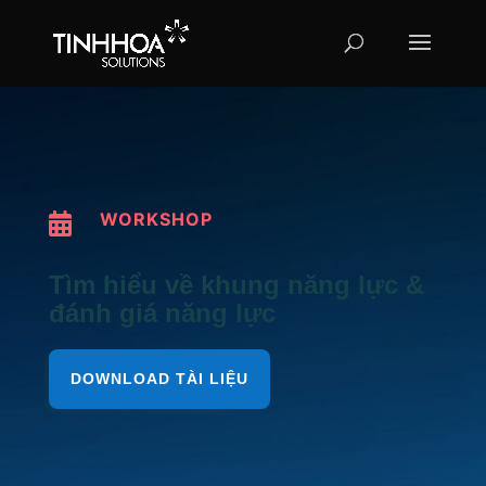
WORKSHOP

Tìm hiểu về khung năng lực &
đánh giá năng lực
DOWNLOAD TÀI LIỆU