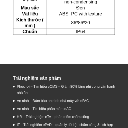
non-condensing
Màu sắc
Đen
Vật liệu
ABS+PC with texture
Kích thước (
86*86*20
mm )
Chuẩn
IP64
Trải nghiệm sản phẩm
Phúc lợi – Tìm hiểu eCMS – Giảm 80% lãng phí trong vận hành
nhà ăn
An ninh – Đảm bảo an ninh nhà máy với eFAC
An ninh – Tìm hiểu phần mềm eAC
HR – Trải nghiệm eTA – phần mềm chấm công
IT – Trải nghiệm ePAD – quản lý dữ liệu chấm công & tích hợp