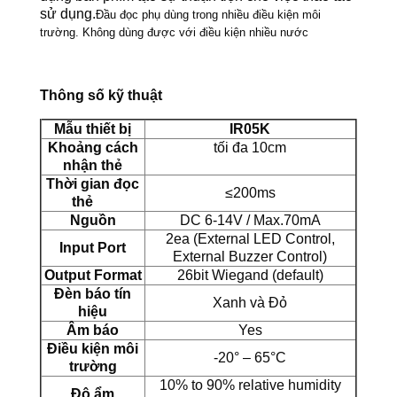
sử dụng.
Đầu đọc phụ dùng trong nhiều điều kiện môi
trường. Không dùng được với điều kiện nhiều nước
Thông số kỹ thuật
Mẫu thiết bị
IR05K
Khoảng cách
tối đa 10cm
nhận thẻ
Thời gian đọc
≤200ms
thẻ
Nguồn
DC 6-14V / Max.70mA
2ea (External LED Control,
Input Port
External Buzzer Control)
Output Format
26bit Wiegand (default)
Đèn báo tín
Xanh và Đỏ
hiệu
Âm báo
Yes
Điều kiện môi
-20° – 65°C
trường
10% to 90% relative humidity
Độ ẩm