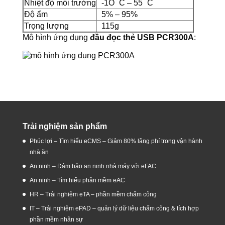
Nhiệt độ môi trường
-1O
C – 55
C
Độ ẩm
5% – 95%
Trọng lượng
115g
Mô hình ứng dụng
đầu đọc thẻ USB PCR300A
:
Trải nghiệm sản phẩm
Phúc lợi – Tìm hiểu eCMS – Giảm 80% lãng phí trong vận hành
nhà ăn
An ninh – Đảm bảo an ninh nhà máy với eFAC
An ninh – Tìm hiểu phần mềm eAC
HR – Trải nghiệm eTA – phần mềm chấm công
IT – Trải nghiệm ePAD – quản lý dữ liệu chấm công & tích hợp
phần mềm nhân sự