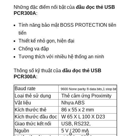
Những đặc điểm nổi bật của
đầu đọc thẻ USB
PCR300A
:
Tính năng bảo mật BOSS PROTECTION tiên
tiến
Thiết kế nhỏ gọn, hiện đại
Chống va đập
Tương thích với nhiều hệ thống an ninh
Thông số kỹ thuật của
đầu đọc thẻ USB
PCR300A
:
Baud rate
9600 None parity 8 data bits,
1 stop bit
Loại thẻ sử dụng
Thẻ cảm ứng Proximity
Vật liệu
Nhựa ABS
Kích thước thẻ
86 x 55 x 2 mm
Kích thước đầu đọc
W 65 X L 100 X D23
Giao thức kết nối
USB, RS232,
Nguồn
5 V / 200 mA
o
o