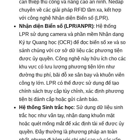
can thiệp thủ công và nâng cao an ninh. Nedap
chuyên về các giải pháp RFID tầm xa, kết hợp
với công nghệ Nhận diện Biển số (LPR).
Nhận diện Biển số (LPR/ANPR)
: Hệ thống
LPR sử dụng camera và phần mềm Nhận dạng
Ký tự Quang học (OCR) để đọc biển số xe và so
sánh chúng với cơ sở dữ liệu các phương tiện
được ủy quyền. Công nghệ này hữu ích cho các
khu vực có lưu lượng phương tiện lớn như
đường thu phí, bãi đỗ xe sân bay và khuôn viên
công ty lớn. LPR có thể được sử dụng để tạo
chính sách truy cập tùy chỉnh, xác định phương
tiện bị đánh cắp hoặc gửi cảnh báo.
Hệ thống Sinh trắc học
: Sử dụng dữ liệu sinh
trắc học như vân tay, nhận dạng khuôn mặt
hoặc quét mống mắt để xác định tài xế được ủy
quyền. Đây thường là phương pháp an toàn
nhất, nhưng đi kèm với chi phí cao và các vấn