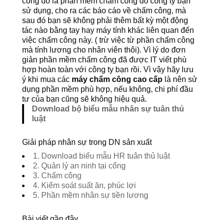
công đó là phần mềm chấm công đó công ty bạn
sử dụng, cho ra các báo cáo về chấm công, mà
sau đó bạn sẽ không phải thêm bất kỳ một động
tác nào bằng tay hay máy tính khác liên quan đến
việc chấm công này. ( trừ việc từ phần chấm công
mà tính lương cho nhân viên thôi). Vì lý do đơn
giản phần mềm chấm công đã được IT viết phù
hợp hoàn toàn với công ty bạn rồi. Vì vậy hãy lưu
ý khi mua các
máy chấm công cao cấp
là nên sử
dụng phần mềm phù hợp, nếu không, chi phí đầu
tư của bạn cũng sẽ không hiệu quả.
Download bộ biểu mẫu nhân sự tuân thủ
luật
Giải pháp nhân sự trong DN sản xuất
1. Download biểu mẫu HR tuân thủ luật
2. Quản lý an ninh tại cổng
3. Chấm công
4. Kiểm soát suất ăn, phúc lợi
5. Phần mềm nhân sự tiền lương
Bài viết gần đây