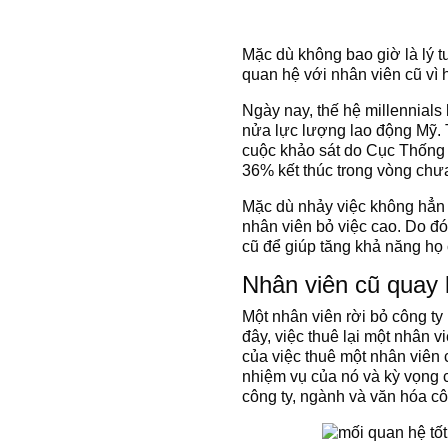
Mặc dù không bao giờ là lý t
quan hệ với nhân viên cũ vì h
Ngày nay, thế hệ millennials
nửa lực lượng lao động Mỹ. T
cuộc khảo sát do Cục Thống k
36% kết thúc trong vòng chư
Mặc dù nhảy việc không hẳn l
nhân viên bỏ việc cao.
Do đó
cũ để giúp tăng khả năng họ c
Nhân viên cũ quay l
Một nhân viên rời bỏ công ty
đây, việc thuê lại một nhân v
của việc thuê một nhân viên c
nhiệm vụ của nó và kỳ vọng c
công ty, ngành và văn hóa cô