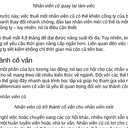
Nhân viên cũ quay lại làm việc
trước này, việc thuê một nhân viên cũ có thể khiến công ty của bạ
oanh thay đổi nhanh chóng, đào tạo nhân viên mới có thể là mộ
ng ty – tuy nhiên; nó là điều cần thiết.
thuê mất 4,8 tháng để đạt được năng suất tối đa. Tuy nhiên, kiế
 sẽ yêu cầu thời gian nâng cấp ngắn hơn. Liên quan đến việc t
 ty tiết kiệm không chỉ thời gian mà còn cả tiền bạc.
hành cố vấn
 một phần của lực lượng lao động, nó tạo cơ hội cho các nhân v
, họ sẽ mang theo rất nhiều kiến ​​thức về ngành. Đối với các th
ó thể giúp đẩy nhanh quá trình học tập và giúp họ tham gia và
illennials xem cố vấn là yếu tố quan trọng đối với sự thành cô
Nhân viên cũ trở thành cố vấn cho nhân viên mới
ghỉ việc hoặc chuyển sang các cơ hội khác, nhiều người sẵn sà
 một huấn luyện viên hoặc nhà tư vấn. Nhân viên cũ có lợi cho c