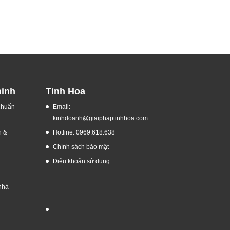
ninh
Tinh Hoa
 chuẩn
Email:
kinhdoanh@giaiphaptinhhoa.com
h &
Hotline: 0969.618.638
Chính sách bảo mật
Điều khoản sử dụng
nhà