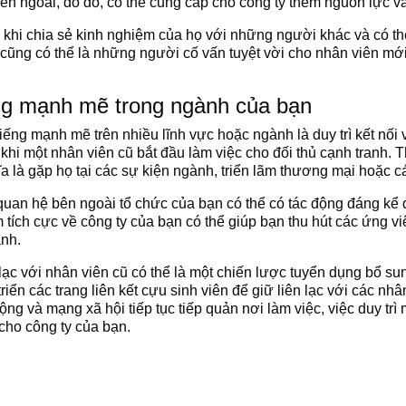
 ngoài, do đó, có thể cung cấp cho công ty thêm nguồn lực và
i khi chia sẻ kinh nghiệm của họ với những người khác và có t
cũng có thể là những người cố vấn tuyệt vời cho nhân viên mới
ng mạnh mẽ trong ngành của bạn
ếng mạnh mẽ trên nhiều lĩnh vực hoặc ngành là duy trì kết nối 
khi một nhân viên cũ bắt đầu làm việc cho đối thủ cạnh tranh.
ĩa là gặp họ tại các sự kiện ngành, triển lãm thương mại hoặc c
 quan hệ bên ngoài tổ chức của bạn có thể có tác động đáng kể
tích cực về công ty của bạn có thể giúp bạn thu hút các ứng v
anh.
n lạc với nhân viên cũ có thể là một chiến lược tuyển dụng bổ s
riển các trang liên kết cựu sinh viên để giữ liên lạc với các nhâ
ng và mạng xã hội tiếp tục tiếp quản nơi làm việc, việc duy trì
 cho công ty của bạn.