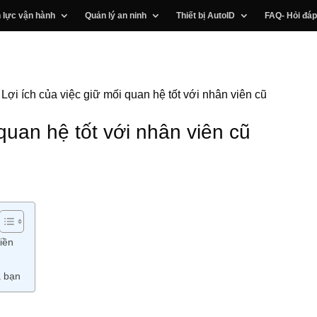
 lực vận hành
Quản lý an ninh
Thiết bị AutoID
FAQ- Hỏi đáp
»
Lợi ích của việc giữ mối quan hệ tốt với nhân viên cũ
 quan hệ tốt với nhân viên cũ
tiền
a bạn