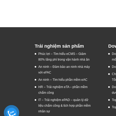
Trải nghiệm sản phẩm
Dow
Phúc lợi – Tìm hiểu eCMS – Giảm
Do
80% lãng phí trong vận hành nhà ăn
mô
An ninh – Đảm bảo an ninh nhà máy
Do
với eFAC
Ch
An ninh – Tìm hiểu phần mềm eAC
Tổ
HR – Trải nghiệm eTA – phần mềm
Do
chấm công
dư
IT – Trải nghiệm ePAD – quản lý dữ
To
liệu chấm công & tích hợp phần mềm
To
nhân sự