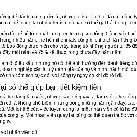
ưởng để đánh mất người tài, nhưng điều cần thiết là các công ty
ọ có thể mang lại nhiều lợi ích mà bạn có thể gặt hái trong tươn
 hiện là thế hệ lớn nhất trong lực lượng lao động. Cùng với Thế
rong nhiều năm, thế hệ millennials cũng bị chỉ trích là những k
ê Lao động thực hiện cho thấy, trong số những người từ 35 đến
a đầy một năm và 75% kết thúc trong chưa đầy năm năm.
à một điều xấu, nhưng nó có thể ảnh hưởng đến danh tiếng của
, doanh nghiệp cần lưu ý đánh giá của họ và hình thành mối qu
ó tình cảm tích cực đối với công ty ngay cả khi đã rời đi.
ại có thể giúp bạn tiết kiệm tiền
 mà họ đang làm việc, nhưng sau đó quay lại làm việc cho công
iên cũ là không phổ biến, nhưng trong những năm gần đây, các cô
ũ. Một lợi thế của việc tuyển dụng lại một nhân viên cũ là họ đ
ủa công ty. Một nhân viên quay lại cũng có thể quen thuộc với
ng ty.