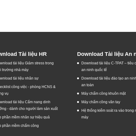
nload Tài liệu HR
Download Tài liệu An 
wnload tài liệu Giảm stress trong
Download tài liệu C-TPAT – tiêu
i trường nhà máy
an ninh quốc tế
wnload tài liệu nhân sự
Download tài liệu đào tạo an nin
an toàn
ecklist công việc - phòng HCNS &
ng vụ
Máy chấm công khuôn mặt
wnload tài liệu Cẩm nang dinh
Máy chấm công vân tay
ỡng - dành cho người làm sản xuất
Hệ thống kiểm soát ra vào trong 
p phần mềm nhân sự hiệu quả
máy
p phần mềm chấm công