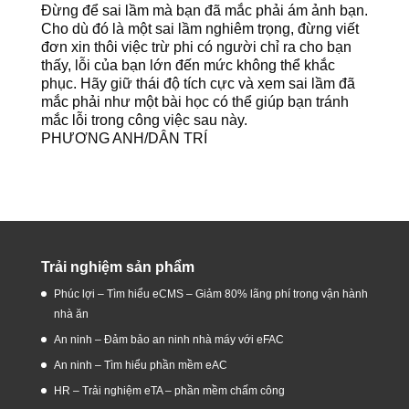
Đừng để sai lầm mà bạn đã mắc phải ám ảnh bạn.
Cho dù đó là một sai lầm nghiêm trọng, đừng viết
đơn xin thôi việc trừ phi có người chỉ ra cho bạn
thấy, lỗi của bạn lớn đến mức không thể khắc
phục. Hãy giữ thái độ tích cực và xem sai lầm đã
mắc phải như một bài học có thể giúp bạn tránh
mắc lỗi trong công việc sau này.
PHƯƠNG ANH/DÂN TRÍ
Trải nghiệm sản phẩm
Phúc lợi – Tìm hiểu eCMS – Giảm 80% lãng phí trong vận hành
nhà ăn
An ninh – Đảm bảo an ninh nhà máy với eFAC
An ninh – Tìm hiểu phần mềm eAC
HR – Trải nghiệm eTA – phần mềm chấm công