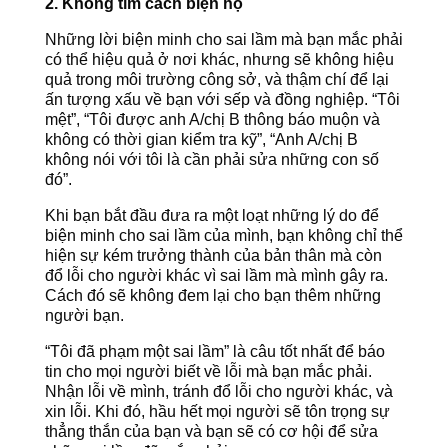
2. Không tìm cách biện hộ
Những lời biện minh cho sai lầm mà bạn mắc phải
có thể hiệu quả ở nơi khác, nhưng sẽ không hiệu
quả trong môi trường công sở, và thậm chí để lại
ấn tượng xấu về bạn với sếp và đồng nghiệp. “Tôi
mệt”, “Tôi được anh A/chị B thông báo muộn và
không có thời gian kiểm tra kỹ”, “Anh A/chị B
không nói với tôi là cần phải sửa những con số
đó”.
Khi bạn bắt đầu đưa ra một loạt những lý do để
biện minh cho sai lầm của mình, bạn không chỉ thể
hiện sự kém trưởng thành của bản thân mà còn
đổ lỗi cho người khác vì sai lầm mà mình gây ra.
Cách đó sẽ không đem lại cho bạn thêm những
người bạn.
“Tôi đã phạm một sai lầm” là câu tốt nhất để báo
tin cho mọi người biết về lỗi mà bạn mắc phải.
Nhận lỗi về mình, tránh đổ lỗi cho người khác, và
xin lỗi. Khi đó, hầu hết mọi người sẽ tôn trọng sự
thẳng thắn của bạn và bạn sẽ có cơ hội để sửa