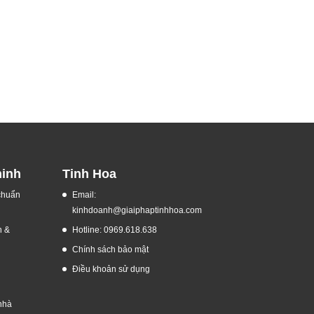
ninh
Tinh Hoa
 chuẩn
Email:
kinhdoanh@giaiphaptinhhoa.com
h &
Hotline: 0969.618.638
Chính sách bảo mật
Điều khoản sử dụng
nhà