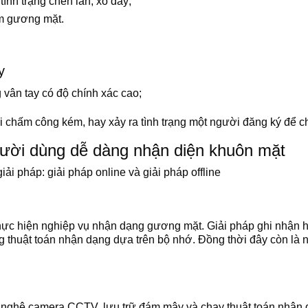
ình trạng chen lấn, xô đẩy;
m gương mặt.
y
vân tay có độ chính xác cao;
i chấm công kém, hay xảy ra tình trạng một người đăng ký để 
gười dùng dễ dàng nhận diện khuôn mặt
ải pháp: giải pháp online và giải pháp offline
 thực hiện nghiệp vụ nhận dạng gương mặt. Giải pháp ghi nhận 
ng thuật toán nhận dạng dựa trên bộ nhớ. Đồng thời đây còn là 
nghệ camera CCTV, lưu trữ đám mây và chạy thuật toán nhận d