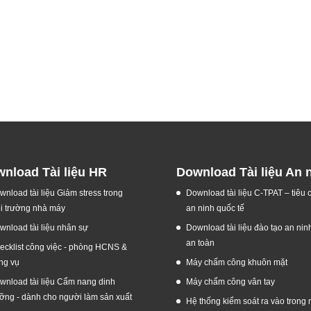
nload Tài liệu HR
Download Tài liệu An 
wnload tài liệu Giảm stress trong
Download tài liệu C-TPAT – tiêu
i trường nhà máy
an ninh quốc tế
wnload tài liệu nhân sự
Download tài liệu đào tạo an nin
an toàn
ecklist công việc - phòng HCNS &
ng vụ
Máy chấm công khuôn mặt
wnload tài liệu Cẩm nang dinh
Máy chấm công vân tay
ỡng - dành cho người làm sản xuất
Hệ thống kiểm soát ra vào trong 