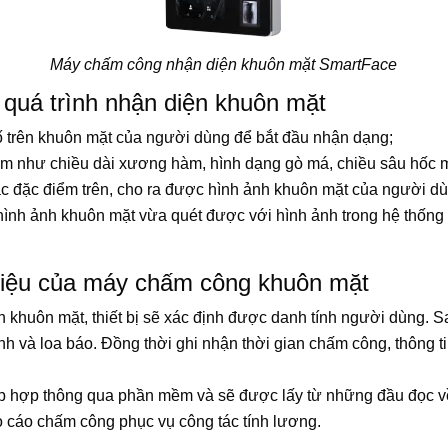
Máy chấm công nhận diện khuôn mặt SmartFace
quá trình nhận diện khuôn mặt
 tố trên khuôn mặt của người dùng để bắt đầu nhận dạng;
m như chiều dài xương hàm, hình dạng gò má, chiều sâu hốc m
c đặc điểm trên, cho ra được hình ảnh khuôn mặt của người d
h hình ảnh khuôn mặt vừa quét được với hình ảnh trong hệ thống
 liệu của máy chấm công khuôn mặt
h khuôn mặt, thiết bị sẽ xác định được danh tính người dùng. S
h và loa báo. Đồng thời ghi nhận thời gian chấm công, thông 
p hợp thông qua phần mềm và sẽ được lấy từ những đầu đọc v
báo cáo chấm công phục vụ công tác tính lương.