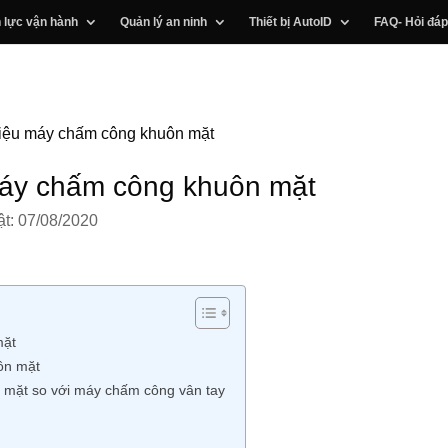
 lực vận hành
Quản lý an ninh
Thiết bị AutoID
FAQ- Hỏi đáp
 liệu máy chấm công khuôn mặt
 máy chấm công khuôn mặt
t: 07/08/2020
mặt
uôn mặt
 mặt so với máy chấm công vân tay