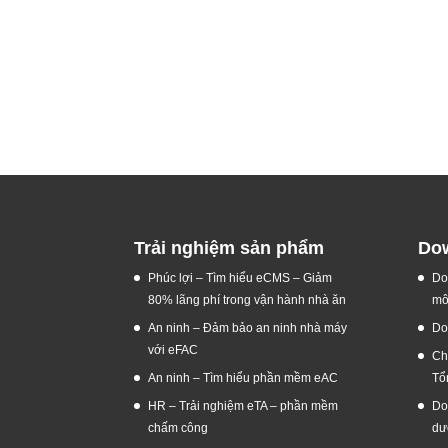
Trải nghiệm sản phẩm
Dow
Phúc lợi – Tìm hiểu eCMS – Giảm
Do
80% lãng phí trong vận hành nhà ăn
mô
An ninh – Đảm bảo an ninh nhà máy
Do
với eFAC
Ch
An ninh – Tìm hiểu phần mềm eAC
Tổ
HR – Trải nghiệm eTA – phần mềm
Do
chấm công
dư