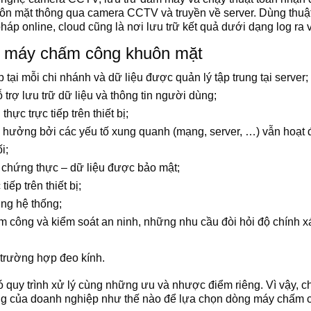
huôn mặt thông qua camera CCTV và truyền về server. Dùng thuậ
háp online, cloud cũng là nơi lưu trữ kết quả dưới dạng log ra 
a máy chấm công khuôn mặt
 tại mỗi chi nhánh và dữ liệu được quản lý tập trung tại server;
 trợ lưu trữ dữ liệu và thông tin người dùng;
hực trực tiếp trên thiết bị;
h hưởng bởi các yếu tố xung quanh (mạng, server, …) vẫn hoạt 
i;
 chứng thực – dữ liệu được bảo mật;
tiếp trên thiết bị;
ng hệ thống;
công và kiểm soát an ninh, những nhu cầu đòi hỏi độ chính xá
 trường hợp đeo kính.
ó quy trình xử lý cùng những ưu và nhược điểm riêng. Vì vậy, 
ộng của doanh nghiệp như thế nào để lựa chọn dòng máy chấm