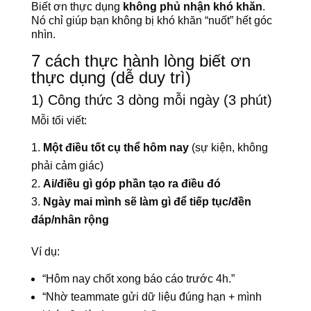
Biết ơn thực dụng
không phủ nhận khó khăn
.
Nó chỉ giúp bạn không bị khó khăn “nuốt” hết góc
nhìn.
7 cách thực hành lòng biết ơn
thực dụng (dễ duy trì)
1) Công thức 3 dòng mỗi ngày (3 phút)
Mỗi tối viết:
Một điều tốt cụ thể hôm nay
(sự kiện, không
phải cảm giác)
Ai/điều gì góp phần tạo ra điều đó
Ngày mai mình sẽ làm gì để tiếp tục/đền
đáp/nhân rộng
Ví dụ:
“Hôm nay chốt xong báo cáo trước 4h.”
“Nhờ teammate gửi dữ liệu đúng hạn + mình