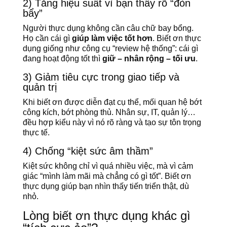
2) Tăng hiệu suất vì bạn thấy rõ “đòn
bẩy”
Người thực dụng không cần câu chữ bay bổng.
Họ cần cái gì
giúp làm việc tốt hơn
. Biết ơn thực
dụng giống như công cụ “review hệ thống”: cái gì
đang hoạt động tốt thì
giữ – nhân rộng – tối ưu
.
3) Giảm tiêu cực trong giao tiếp và
quản trị
Khi biết ơn được diễn đạt cụ thể, mối quan hệ bớt
công kích, bớt phòng thủ. Nhân sự, IT, quản lý…
đều hợp kiểu này vì nó rõ ràng và tạo sự tôn trọng
thực tế.
4) Chống “kiệt sức âm thầm”
Kiệt sức không chỉ vì quá nhiều việc, mà vì cảm
giác “mình làm mãi mà chẳng có gì tốt”. Biết ơn
thực dụng giúp bạn nhìn thấy tiến triển thật, dù
nhỏ.
Lòng biết ơn thực dụng khác gì