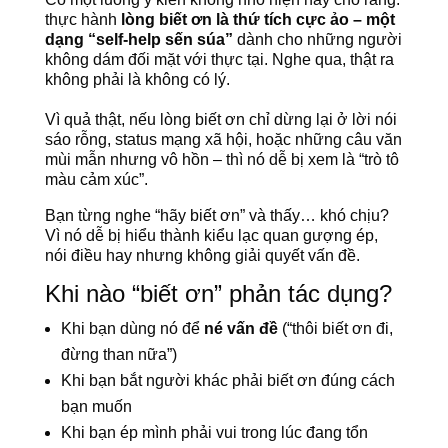
thực hành
lòng biết ơn là thứ tích cực ảo – một
dạng “self-help sến súa”
dành cho những người
không dám đối mặt với thực tại. Nghe qua, thật ra
không phải là không có lý.
Vì quả thật, nếu lòng biết ơn chỉ dừng lại ở lời nói
sáo rỗng, status mạng xã hội, hoặc những câu văn
mùi mẫn nhưng vô hồn – thì nó dễ bị xem là “trò tô
màu cảm xúc”.
Bạn từng nghe “hãy biết ơn” và thấy… khó chịu?
Vì nó dễ bị hiểu thành kiểu lạc quan gượng ép,
nói điều hay nhưng không giải quyết vấn đề.
Khi nào “biết ơn” phản tác dụng?
Khi bạn dùng nó để
né vấn đề
(“thôi biết ơn đi,
đừng than nữa”)
Khi bạn bắt người khác phải biết ơn đúng cách
bạn muốn
Khi bạn ép mình phải vui trong lúc đang tổn