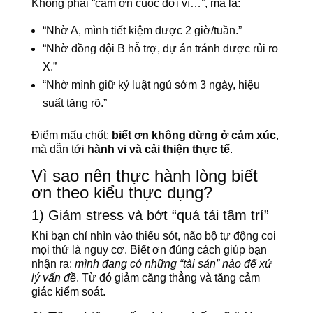
Không phải “cảm ơn cuộc đời vì…”, mà là:
“Nhờ A, mình tiết kiệm được 2 giờ/tuần.”
“Nhờ đồng đội B hỗ trợ, dự án tránh được rủi ro
X.”
“Nhờ mình giữ kỷ luật ngủ sớm 3 ngày, hiệu
suất tăng rõ.”
Điểm mấu chốt:
biết ơn không dừng ở cảm xúc
,
mà dẫn tới
hành vi và cải thiện thực tế
.
Vì sao nên thực hành lòng biết
ơn theo kiểu thực dụng?
1) Giảm stress và bớt “quá tải tâm trí”
Khi bạn chỉ nhìn vào thiếu sót, não bộ tự động coi
mọi thứ là nguy cơ. Biết ơn đúng cách giúp bạn
nhận ra:
mình đang có những “tài sản” nào để xử
lý vấn đề
. Từ đó giảm căng thẳng và tăng cảm
giác kiểm soát.