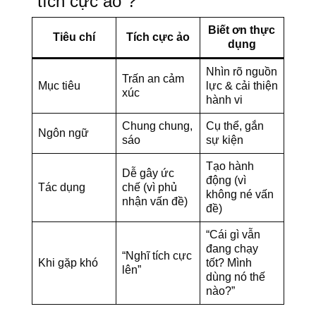
“tích cực ảo”?
Biết ơn thực
Tiêu chí
Tích cực ảo
dụng
Nhìn rõ nguồn
Trấn an cảm
Mục tiêu
lực & cải thiện
xúc
hành vi
Chung chung,
Cụ thể, gắn
Ngôn ngữ
sáo
sự kiện
Tạo hành
Dễ gây ức
động (vì
Tác dụng
chế (vì phủ
không né vấn
nhận vấn đề)
đề)
“Cái gì vẫn
đang chạy
“Nghĩ tích cực
Khi gặp khó
tốt? Mình
lên”
dùng nó thế
nào?”