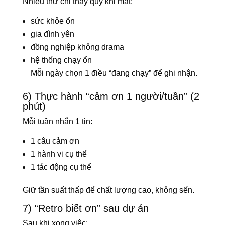
Nhiều thứ chỉ thấy quý khi mất:
sức khỏe ổn
gia đình yên
đồng nghiệp không drama
hệ thống chạy ổn
Mỗi ngày chọn 1 điều “đang chạy” để ghi nhận.
6) Thực hành “cảm ơn 1 người/tuần” (2
phút)
Mỗi tuần nhắn 1 tin:
1 câu cảm ơn
1 hành vi cụ thể
1 tác động cụ thể
Giữ tần suất thấp để chất lượng cao, không sến.
7) “Retro biết ơn” sau dự án
Sau khi xong việc: