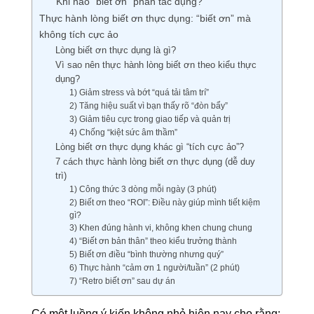
Khi nào “biết ơn” phản tác dụng?
Thực hành lòng biết ơn thực dụng: “biết ơn” mà
không tích cực ảo
Lòng biết ơn thực dụng là gì?
Vì sao nên thực hành lòng biết ơn theo kiểu thực
dụng?
1) Giảm stress và bớt “quá tải tâm trí”
2) Tăng hiệu suất vì bạn thấy rõ “đòn bẩy”
3) Giảm tiêu cực trong giao tiếp và quản trị
4) Chống “kiệt sức âm thầm”
Lòng biết ơn thực dụng khác gì “tích cực ảo”?
7 cách thực hành lòng biết ơn thực dụng (dễ duy
trì)
1) Công thức 3 dòng mỗi ngày (3 phút)
2) Biết ơn theo “ROI”: Điều này giúp mình tiết kiệm
gì?
3) Khen đúng hành vi, không khen chung chung
4) “Biết ơn bản thân” theo kiểu trưởng thành
5) Biết ơn điều “bình thường nhưng quý”
6) Thực hành “cảm ơn 1 người/tuần” (2 phút)
7) “Retro biết ơn” sau dự án
Có một luồng ý kiến không nhỏ hiện nay cho rằng: