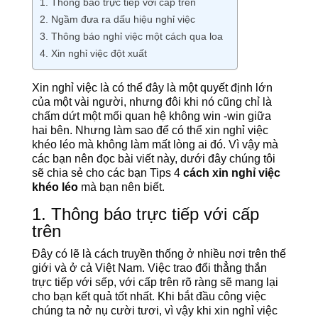
1. Thông báo trực tiếp với cấp trên
2. Ngầm đưa ra dấu hiệu nghỉ việc
3. Thông báo nghỉ việc một cách qua loa
4. Xin nghỉ việc đột xuất
Xin nghỉ việc là có thể đây là một quyết định lớn
của một vài người, nhưng đôi khi nó cũng chỉ là
chấm dứt một mối quan hệ không win -win giữa
hai bên. Nhưng làm sao để có thể xin nghỉ việc
khéo léo mà không làm mất lòng ai đó. Vì vậy mà
các bạn nên đọc bài viết này, dưới đây chúng tôi
sẽ chia sẻ cho các bạn Tips 4
cách xin nghỉ việc
khéo léo
mà bạn nên biết.
1. Thông báo trực tiếp với cấp
trên
Đây có lẽ là cách truyền thống ở nhiều nơi trên thế
giới và ở cả Việt Nam. Việc trao đổi thẳng thắn
trực tiếp với sếp, với cấp trên rõ ràng sẽ mang lại
cho bạn kết quả tốt nhất. Khi bắt đầu công việc
chúng ta nở nụ cười tươi, vì vậy khi xin nghỉ việc