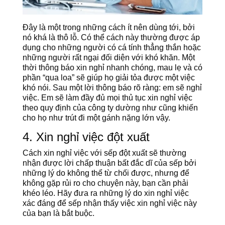
Đây là một trong những cách ít nên dùng tới, bởi
nó khá là thô lỗ. Có thể cách này thường được áp
dụng cho những người có cá tính thẳng thắn hoặc
những người rất ngại đối diện với khó khăn. Một
thời thông báo xin nghỉ nhanh chóng, mau lẹ và có
phần “qua loa” sẽ giúp họ giải tỏa được một việc
khó nói. Sau một lời thông báo rõ ràng: em sẽ nghỉ
việc. Em sẽ làm đầy đủ mọi thủ tục xin nghỉ việc
theo quy định của công ty dường như cũng khiến
cho họ như trút đi một gánh nặng lớn vậy.
4. Xin nghỉ việc đột xuất
Cách xin nghỉ việc với sếp đột xuất sẽ thường
nhận được lời chấp thuận bất đắc dĩ của sếp bởi
những lý do không thể từ chối được, nhưng để
không gặp rủi ro cho chuyện này, bạn cần phải
khéo léo. Hãy đưa ra những lý do xin nghỉ việc
xác đáng để sếp nhận thấy việc xin nghỉ việc này
của bạn là bắt buộc.