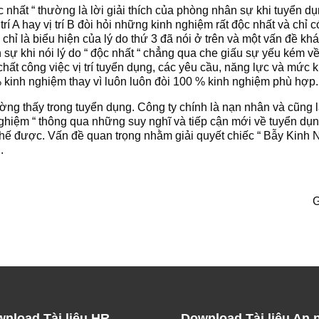
c nhất “ thường là lời giải thích của phòng nhân sự khi tuyển d
rí A hay vị trí B đòi hỏi những kinh nghiệm rất độc nhất và chỉ c
chỉ là biểu hiện của lý do thứ 3 đã nói ở trên và một vấn đề k
sự khi nói lý do “ độc nhất “ chẳng qua che giấu sự yếu kém 
 chất công việc vị trí tuyển dụng, các yêu cầu, năng lực và mức
kinh nghiệm thay vì luôn luôn đòi 100 % kinh nghiệm phù hợp.
ờng thấy trong tuyển dụng. Công ty chính là nạn nhân và cũng
hiệm “ thông qua những suy nghĩ và tiếp cận mới về tuyển dụng, 
thế được. Vấn đề quan trọng nhằm giải quyết chiếc “ Bẫy Kinh
.
G
nload Tài liệu HR
Download Tài liệu An 