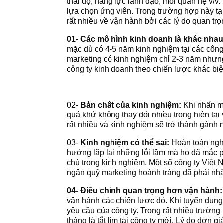
thái độ, năng lực lãnh đạo, mối quan hệ v/v
lựa chọn ứng viên. Trong trường hợp này tại 
rất nhiều về vận hành bởi các lý do quan tr
01-
Các mô hình kinh doanh là khác nha
mặc dù có 4-5 năm kinh nghiệm tại các côn
marketing có kinh nghiệm chỉ 2-3 năm nhưng
công ty kinh doanh theo chiến lược khác biệt-
02-
Bản chất của kinh nghiệm:
Khi nhấn mạ
quá khứ không thay đổi nhiều trong hiện tại
rất nhiều và kinh nghiệm sẽ trở thành gánh nặ
03-
Kinh nghiệm có thể sai:
Hoàn toàn nghị
hướng lặp lại những lỗi lầm mà họ đã mắc phả
chú trọng kinh nghiệm. Một số công ty Việt 
ngân quỹ marketing hoành tráng đã phải nhậ
04-
Điều chỉnh quan trọng hơn vận hành
vận hành các chiến lược đó. Khi tuyển dụn
yêu cầu của công ty. Trong rất nhiều trường
tháng là tắt lịm tại công ty mới. Lý do đơn 