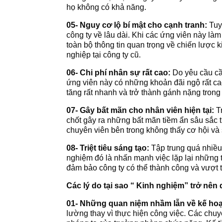
họ không có khả năng.
05-
Nguy cơ lộ bí mật cho cạnh tranh:
Tuy
công ty về lâu dài. Khi các ứng viên này làm
toàn bộ thông tin quan trọng về chiến lược 
nghiệp tại công ty cũ.
06-
Chi phí nhân sự rất cao:
Do yêu cầu cần
ứng viên này có những khoản đãi ngộ rất cao
tăng rất nhanh và trở thành gánh nặng trong
07-
Gây bất mãn cho nhân viên hiện tại:
T
chốt gây ra những bất mãn tiềm ẩn sâu sắc 
chuyên viên bên trong không thấy cơ hội và 
08-
Triệt tiêu sáng tạo:
Tập trung quá nhiều 
nghiệm đó là nhấn mạnh việc lặp lại những t
đảm bảo công ty có thể thành công và vượt t
Các lý do tại sao “ Kinh nghiệm” trở nên
01-
Những quan niệm nhầm lẫn về kế hoạc
lường thay vì thực hiện công việc. Các chu