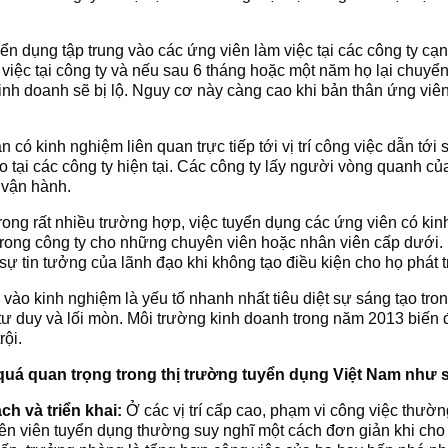
ển dụng tập trung vào các ứng viên làm việc tại các công ty cạnh
 việc tại công ty và nếu sau 6 tháng hoặc một năm họ lại chuyển t
kinh doanh sẽ bị lộ. Nguy cơ này càng cao khi bản thân ứng viê
 có kinh nghiệm liên quan trực tiếp tới vị trí công việc dẫn tới
 tại các công ty hiện tại. Các công ty lấy người vòng quanh củ
 vận hành.
rong rất nhiều trường hợp, việc tuyển dụng các ứng viên có kinh
trong công ty cho những chuyên viên hoặc nhân viên cấp dưới. 
sự tin tưởng của lãnh đạo khi không tạo điều kiện cho họ phát 
vào kinh nghiệm là yếu tố nhanh nhất tiêu diệt sự sáng tạo tron
ư duy và lối mòn. Môi trường kinh doanh trong năm 2013 biến độ
rội.
 quá quan trọng trong thị trường tuyển dụng Việt Nam như 
h và triển khai:
Ở các vị trí cấp cao, phạm vi công việc thườ
yên viên tuyển dụng thường suy nghĩ một cách đơn giản khi cho