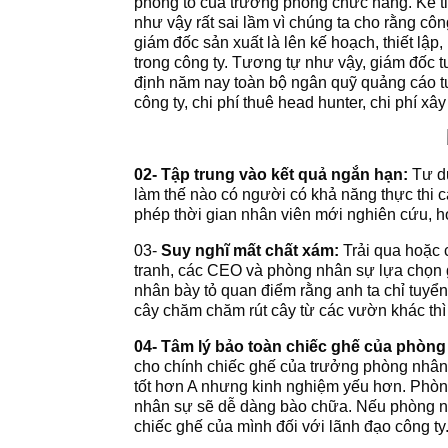
phóng to của trưởng phòng chức năng. Kế t
như vậy rất sai lầm vì chúng ta cho rằng côn
giám đốc sản xuất là lên kế hoạch, thiết lập
trong công ty. Tương tự như vậy, giám đốc
định năm nay toàn bộ ngân quỹ quảng cáo tu
công ty, chi phí thuê head hunter, chi phí 
02-
Tập trung vào kết quả ngắn hạn:
Tư d
làm thế nào có người có khả năng thực thi 
phép thời gian nhân viên mới nghiên cứu, họ
03-
Suy nghĩ mất chất xám:
Trải qua hoặc 
tranh, các CEO và phòng nhân sự lựa chọn gi
nhân bày tỏ quan điểm rằng anh ta chỉ tuyển
cây chăm chăm rút cây từ các vườn khác thì 
04-
Tâm lý bảo toàn chiếc ghế của phòn
cho chính chiếc ghế của trưởng phòng nhân s
tốt hơn A nhưng kinh nghiệm yếu hơn. Phòn
nhân sự sẽ dễ dàng bào chữa. Nếu phòng nhâ
chiếc ghế của mình đối với lãnh đạo công ty