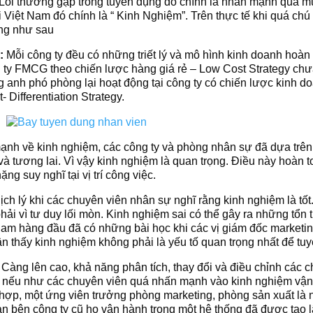
. Lỗi thường gặp trong tuyển dụng đó chính là nhấn mạnh quá mức
Việt Nam đó chính là “ Kinh Nghiệm”. Trên thực tế khi quá chú t
ọng như sau
u:
Mỗi công ty đều có những triết lý và mô hình kinh doanh hoà
g ty FMCG theo chiến lược hàng giá rẻ – Low Cost Strategy ch
 anh phó phòng lại hoạt động tại công ty có chiến lược kinh d
 Differentiation Strategy.
nh về kinh nghiệm, các công ty và phòng nhân sự đã dựa trên 
 và tương lai. Vì vậy kinh nghiệm là quan trọng. Điều này hoàn 
ng suy nghĩ tại vị trí công việc.
ch lý khi các chuyên viên nhân sự nghĩ rằng kinh nghiệm là tốt
i vì tư duy lối mòn. Kinh nghiệm sai có thể gây ra những tổn t
Nam hàng đầu đã có những bài học khi các vị giám đốc marketin
n thấy kinh nghiệm không phải là yếu tố quan trọng nhất để tu
:
Càng lên cao, khả năng phân tích, thay đổi và điều chỉnh các 
g nếu như các chuyên viên quá nhấn mạnh vào kinh nghiệm vậ
 hợp, một ứng viên trưởng phòng marketing, phòng sản xuất là n
giản bên công ty cũ họ vận hành trong một hệ thống đã được tạo 