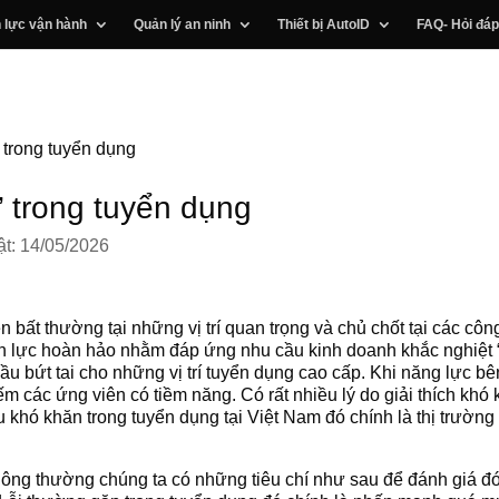
 lực vận hành
Quản lý an ninh
Thiết bị AutoID
FAQ- Hỏi đáp
 trong tuyển dụng
 trong tuyển dụng
t: 14/05/2026
n bất thường tại những vị trí quan trọng và chủ chốt tại các c
n lực hoàn hảo nhằm đáp ứng nhu cầu kinh doanh khắc nghiệt “
ầu bứt tai cho những vị trí tuyển dụng cao cấp. Khi năng lực b
ếm các ứng viên có tiềm năng. Có rất nhiều lý do giải thích kh
u khó khăn trong tuyển dụng tại Việt Nam đó chính là thị trườn
thông thường chúng ta có những tiêu chí như sau để đánh giá đó 