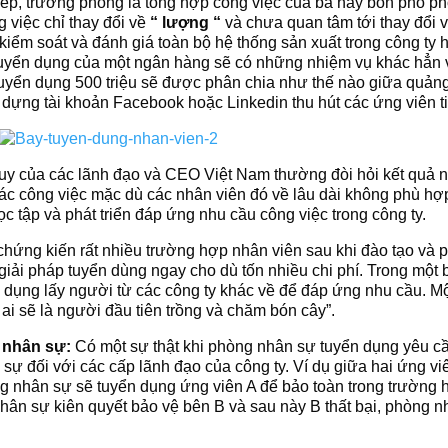
iếp, trưởng phòng là tổng hợp công việc của ba hay bốn phó 
g việc chỉ thay đổi về
“ lượng “
và chưa quan tâm tới thay đổi 
, kiểm soát và đánh giá toàn bộ hệ thống sản xuất trong công ty 
 tuyển dụng của một ngân hàng sẽ có những nhiệm vụ khác hẳn 
yển dụng 500 triệu sẽ được phân chia như thế nào giữa quảng c
xây dựng tài khoản Facebook hoặc Linkedin thu hút các ứng viên 
uy của các lãnh đạo và CEO Việt Nam thường đòi hỏi kết quả ng
các công việc mặc dù các nhân viên đó về lâu dài không phù hợ
c tập và phát triển đáp ứng nhu cầu công việc trong công ty.
chứng kiến rất nhiều trường hợp nhân viên sau khi đào tạo và p
ải pháp tuyển dùng ngay cho dù tốn nhiều chi phí. Trong một bu
 dụng lấy người từ các công ty khác về để đáp ứng nhu cầu. Mộ
ai sẽ là người đầu tiên trồng và chăm bón cây”.
g nhân sự:
Có một sự thật khi phòng nhân sự tuyển dụng yêu c
ự đối với các cấp lãnh đạo của công ty. Ví dụ giữa hai ứng viê
g nhân sự sẽ tuyển dụng ứng viên A để bảo toàn trong trường 
n sự kiên quyết bảo vệ bên B và sau này B thất bại, phòng nh
.