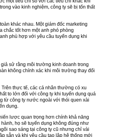
 một tiêu chí so với các tiêu chí khác khi
rong vào kinh nghiệm, công ty sẽ bị tổn thất
n toàn khác nhau. Một giám đốc marketing
ưa chắc tốt hơn một anh phó phòng
oanh phù hợp với yêu cầu tuyển dụng khi
giả sử rằng môi trường kinh doanh trong
toàn không chính xác khi môi trường thay đổi
. Trên thực tế, các cá nhân thường có xu
hất to lớn đối với công ty khi tuyển dụng quá
g từ công ty nước ngoài với thói quen xài
yển dụng.
chiến lược quan trọng hơn chính khả năng
n hành, họ sẽ tuyển dụng không đúng như
gôi sao sáng tại công ty cũ nhưng chỉ vài
lập sẵn và khi yêu cầu tạo lập hệ thống mới