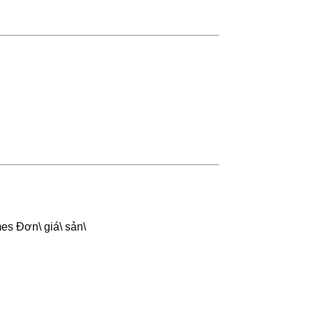
s Đơn\ giá\ sản\