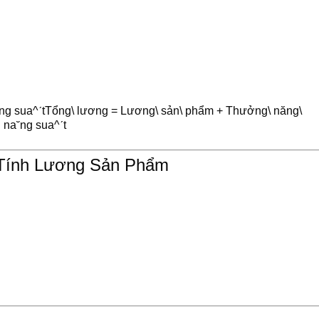
 sua^ˊtTổng\ lương = Lương\ sản\ phẩm + Thưởng\ năng\
g
n
a
˘
n
g
s
u
a
^
ˊ
t
 Tính Lương Sản Phẩm