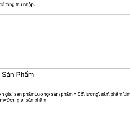
để tăng thu nhập.
o Sản Phẩm
iaˊ sản phẩmLương\ sản\ phẩm = Số\ lượng\ sản\ phẩm \time
ẩ
m
×
Đơ
n
g
i
a
ˊ
s
ả
n
p
h
ẩ
m