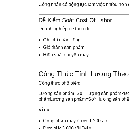
Công nhân có động lực làm việc nhiều hơn 
Dễ Kiểm Soát Cost Of Labor
Doanh nghiệp dễ theo dõi:
Chi phí nhân công
Giá thành sản phẩm
Hiệu suất chuyền may
Công Thức Tính Lương The
Công thức phổ biến:
Lương sản phẩm=So^ˊ lượng sản phẩm×Đơn g
phẩm
L
ươ
n
g
s
ả
n
p
h
ẩ
m
=
S
o
^
ˊ
l
ư
ợ
n
g
s
ả
n
p
h
Ví dụ:
Công nhân may được 1.200 áo
Đơn giá: 3.000 VNĐ/áo