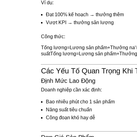
Ví dụ:
Đạt 100% kế hoạch → thưởng thêm
Vượt KPI → thưởng sản lượng
Công thức:
Tổng lương=Lương sản phẩm+Thưởng na˘ng
suất
T
ổ
n
g
l
ươ
n
g
=
L
ươ
n
g
s
ả
n
p
h
ẩ
m
+
T
h
ư
ở
n
Các Yếu Tố Quan Trọng Khi
Định Mức Lao Động
Doanh nghiệp cần xác định:
Bao nhiêu phút cho 1 sản phẩm
Năng suất tiêu chuẩn
Công đoạn khó hay dễ