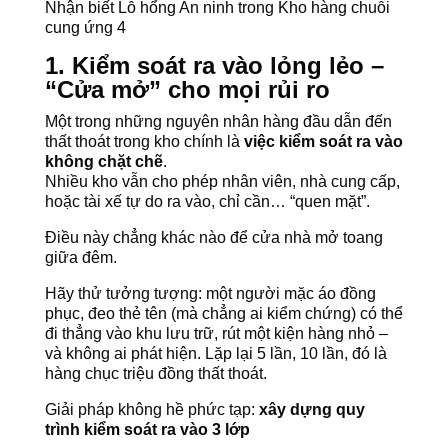
Nhận biết Lỗ hổng An ninh trong Kho hàng chuỗi
cung ứng 4
1. Kiểm soát ra vào lỏng lẻo –
“Cửa mở” cho mọi rủi ro
Một trong những nguyên nhân hàng đầu dẫn đến
thất thoát trong kho chính là
việc kiểm soát ra vào
không chặt chẽ
.
Nhiều kho vẫn cho phép nhân viên, nhà cung cấp,
hoặc tài xế tự do ra vào, chỉ cần… “quen mặt”.
Điều này chẳng khác nào để cửa nhà mở toang
giữa đêm.
Hãy thử tưởng tượng: một người mặc áo đồng
phục, đeo thẻ tên (mà chẳng ai kiểm chứng) có thể
đi thẳng vào khu lưu trữ, rút một kiện hàng nhỏ –
và không ai phát hiện. Lặp lại 5 lần, 10 lần, đó là
hàng chục triệu đồng thất thoát.
Giải pháp không hề phức tạp:
xây dựng quy
trình kiểm soát ra vào 3 lớp