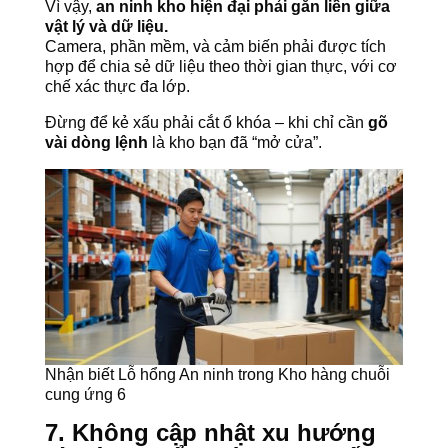
Vì vậy,
an ninh kho hiện đại phải gắn liền giữa
vật lý và dữ liệu.
Camera, phần mềm, và cảm biến phải được tích
hợp để chia sẻ dữ liệu theo thời gian thực, với cơ
chế xác thực đa lớp.
Đừng để kẻ xấu phải cắt ổ khóa – khi chỉ cần
gõ
vài dòng lệnh
là kho bạn đã “mở cửa”.
Nhận biết Lỗ hổng An ninh trong Kho hàng chuỗi
cung ứng 6
7. Không cập nhật xu hướng