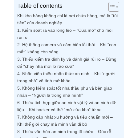
Table of contents
Khi kho hàng không chỉ là nơi chứa hàng, mà là “túi
tiền” của doanh nghiệp
1. Kiểm soát ra vào lỏng lẻo – “Cửa mở” cho mọi
rủi ro
2. Hệ thống camera và cảm biến lỗi thời – Khi “con
mắt” không còn sáng
3. Thiếu kiểm tra định kỳ và đánh giá rủi ro – Đừng
để “cháy nhà mới lo rào cửa”
4. Nhân viên thiếu nhận thức an ninh – Khi “người
trong nhà” vô tình mở khóa
5. Không kiểm soát tốt nhà thầu phụ và bên giao
nhận – “Người lạ trong nhà mình”
6. Thiếu tích hợp giữa an ninh vật lý và an ninh dữ
liệu – Khi hacker có thể “mở cửa kho” từ xa
7. Không cập nhật xu hướng và tiêu chuẩn mới –
Khi thế giới chạy mà mình vẫn đi bộ
8. Thiếu văn hóa an ninh trong tổ chức – Gốc rễ