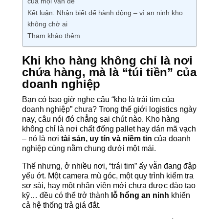
của mọi vấn đề
Kết luận: Nhận biết để hành động – vì an ninh kho
không chờ ai
Tham khảo thêm
Khi kho hàng không chỉ là nơi
chứa hàng, mà là “túi tiền” của
doanh nghiệp
Bạn có bao giờ nghe câu “kho là trái tim của
doanh nghiệp” chưa? Trong thế giới logistics ngày
nay, câu nói đó chẳng sai chút nào. Kho hàng
không chỉ là nơi chất đống pallet hay dán mã vạch
– nó là nơi
tài sản, uy tín và niềm tin
của doanh
nghiệp cùng nằm chung dưới một mái.
Thế nhưng, ở nhiều nơi, “trái tim” ấy vẫn đang đập
yếu ớt. Một camera mù góc, một quy trình kiểm tra
sơ sài, hay một nhân viên mới chưa được đào tạo
kỹ… đều có thể trở thành
lỗ hổng an ninh
khiến
cả hệ thống trả giá đắt.