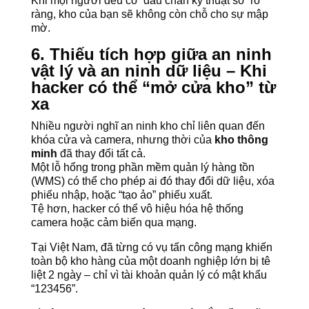
Khi mọi người đều có “dấu chân kỹ thuật số” rõ
ràng, kho của bạn sẽ không còn chỗ cho sự mập
mờ.
6. Thiếu tích hợp giữa an ninh
vật lý và an ninh dữ liệu – Khi
hacker có thể “mở cửa kho” từ
xa
Nhiều người nghĩ an ninh kho chỉ liên quan đến
khóa cửa và camera, nhưng thời của
kho thông
minh
đã thay đổi tất cả.
Một lỗ hổng trong phần mềm quản lý hàng tồn
(WMS) có thể cho phép ai đó thay đổi dữ liệu, xóa
phiếu nhập, hoặc “tạo ảo” phiếu xuất.
Tệ hơn, hacker có thể vô hiệu hóa hệ thống
camera hoặc cảm biến qua mạng.
Tại Việt Nam, đã từng có vụ tấn công mạng khiến
toàn bộ kho hàng của một doanh nghiệp lớn bị tê
liệt 2 ngày – chỉ vì tài khoản quản lý có mật khẩu
“123456”.