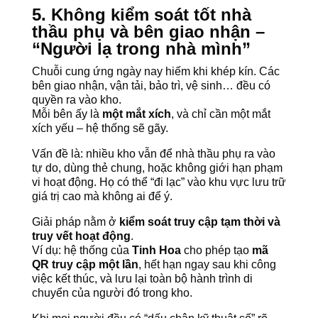
5. Không kiểm soát tốt nhà
thầu phụ và bên giao nhận –
“Người lạ trong nhà mình”
Chuỗi cung ứng ngày nay hiếm khi khép kín. Các
bên giao nhận, vận tải, bảo trì, vệ sinh… đều có
quyền ra vào kho.
Mỗi bên ấy là
một mắt xích
, và chỉ cần một mắt
xích yếu – hệ thống sẽ gãy.
Vấn đề là: nhiều kho vẫn để nhà thầu phụ ra vào
tự do, dùng thẻ chung, hoặc không giới hạn phạm
vi hoạt động. Họ có thể “đi lạc” vào khu vực lưu trữ
giá trị cao mà không ai để ý.
Giải pháp nằm ở
kiểm soát truy cập tạm thời và
truy vết hoạt động
.
Ví dụ: hệ thống của
Tinh Hoa
cho phép tạo
mã
QR truy cập một lần
, hết hạn ngay sau khi công
việc kết thúc, và lưu lại toàn bộ hành trình di
chuyển của người đó trong kho.