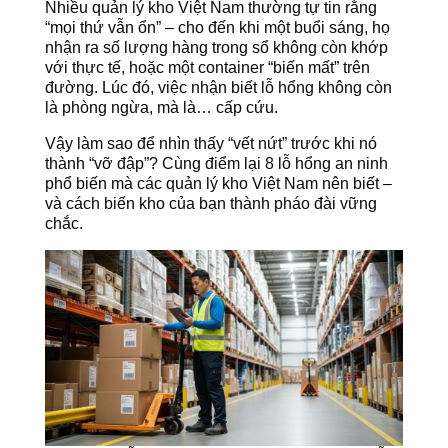
Nhiều quản lý kho Việt Nam thường tự tin rằng
“mọi thứ vẫn ổn” – cho đến khi một buổi sáng, họ
nhận ra số lượng hàng trong sổ không còn khớp
với thực tế, hoặc một container “biến mất” trên
đường. Lúc đó, việc nhận biết lỗ hổng không còn
là phòng ngừa, mà là… cấp cứu.
Vậy làm sao để nhìn thấy “vết nứt” trước khi nó
thành “vỡ đập”? Cùng điểm lại 8 lỗ hổng an ninh
phổ biến mà các quản lý kho Việt Nam nên biết –
và cách biến kho của bạn thành pháo đài vững
chắc.