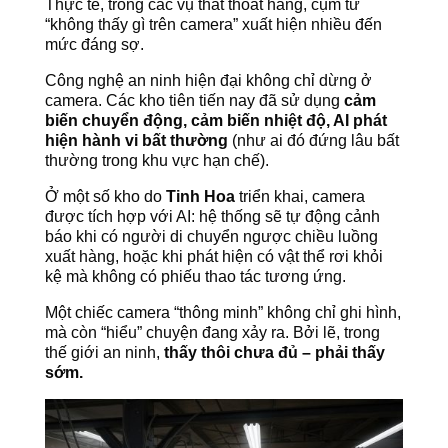
Thực tế, trong các vụ thất thoát hàng, cụm từ
“không thấy gì trên camera” xuất hiện nhiều đến
mức đáng sợ.
Công nghệ an ninh hiện đại không chỉ dừng ở
camera. Các kho tiên tiến nay đã sử dụng
cảm
biến chuyển động, cảm biến nhiệt độ, AI phát
hiện hành vi bất thường
(như ai đó đứng lâu bất
thường trong khu vực hạn chế).
Ở một số kho do
Tinh Hoa
triển khai, camera
được tích hợp với AI: hệ thống sẽ tự động cảnh
báo khi có người di chuyển ngược chiều luồng
xuất hàng, hoặc khi phát hiện có vật thể rơi khỏi
kệ mà không có phiếu thao tác tương ứng.
Một chiếc camera “thông minh” không chỉ ghi hình,
mà còn “hiểu” chuyện đang xảy ra. Bởi lẽ, trong
thế giới an ninh,
thấy thôi chưa đủ – phải thấy
sớm.