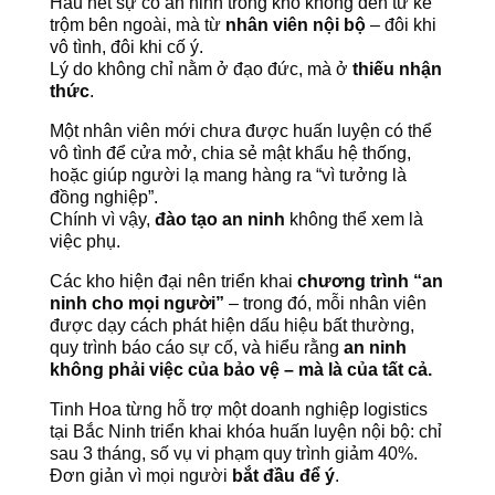
Hầu hết sự cố an ninh trong kho không đến từ kẻ
trộm bên ngoài, mà từ
nhân viên nội bộ
– đôi khi
vô tình, đôi khi cố ý.
Lý do không chỉ nằm ở đạo đức, mà ở
thiếu nhận
thức
.
Một nhân viên mới chưa được huấn luyện có thể
vô tình để cửa mở, chia sẻ mật khẩu hệ thống,
hoặc giúp người lạ mang hàng ra “vì tưởng là
đồng nghiệp”.
Chính vì vậy,
đào tạo an ninh
không thể xem là
việc phụ.
Các kho hiện đại nên triển khai
chương trình “an
ninh cho mọi người”
– trong đó, mỗi nhân viên
được dạy cách phát hiện dấu hiệu bất thường,
quy trình báo cáo sự cố, và hiểu rằng
an ninh
không phải việc của bảo vệ – mà là của tất cả.
Tinh Hoa từng hỗ trợ một doanh nghiệp logistics
tại Bắc Ninh triển khai khóa huấn luyện nội bộ: chỉ
sau 3 tháng, số vụ vi phạm quy trình giảm 40%.
Đơn giản vì mọi người
bắt đầu để ý
.