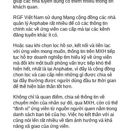
giúp các nhà tuyển dụng có thêm nhiều thông tin
khách quan.
RGF Việt Nam sử dụng Mạng cộng đồng các nhà
quản lý Anphabe rất nhiều để có các thông tin
chính xác về ứng viên cao cấp mà tại các kênh
đăng tuyển khác ít có.
Hoặc sau khi chọn lọc hồ sơ, kết nối và liên lạc
với ứng viên mong muốn, thông tin trên MXH tiếp
tục hỗ trợ doanh nghiệp tìm hiểu kỹ về ứng viên
mà đôi khi một buổi phỏng vấn trực tiếp khó thể
hiện hết, nhất là tại Anphabe, vì đây là cộng đồng
chọn lọc và cao cấp nên những gì được chia sẻ
tại đây thường được người dùng đầu tư thời gian
để thể hiện bản thân tốt hơn.
Không chỉ là quan điểm, chia sẻ thông tin về
chuyên môn của nhân sự đó, qua MXH, còn có thể
“định vị” ứng viên từ nguồn người quen nằm trong
danh sách bạn bè của họ. Việc họ kết thân với ai
cũng nói lên rất nhiều về tầm ảnh hưởng và khả
năng xã giao của ứng viên.