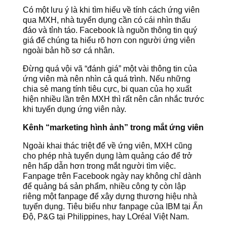
Có một lưu ý là khi tìm hiểu về tính cách ứng viên
qua MXH, nhà tuyển dụng cần có cái nhìn thấu
đáo và tỉnh táo. Facebook là nguồn thông tin quý
giá để chúng ta hiểu rõ hơn con người ứng viên
ngoài bản hồ sơ cá nhân.
Đừng quá vội vã “đánh giá” một vài thông tin của
ứng viên mà nên nhìn cả quá trình. Nếu những
chia sẻ mang tính tiêu cực, bi quan của họ xuất
hiện nhiều lần trên MXH thì rất nên cân nhắc trước
khi tuyển dụng ứng viên này.
Kênh “marketing hình ảnh” trong mắt ứng viên
Ngoài khai thác triệt để về ứng viên, MXH cũng
cho phép nhà tuyển dụng làm quảng cáo để trở
nên hấp dẫn hơn trong mắt người tìm việc.
Fanpage trên Facebook ngày nay không chỉ dành
để quảng bá sản phẩm, nhiều công ty còn lập
riêng một fanpage để xây dựng thương hiệu nhà
tuyển dụng. Tiêu biểu như fanpage của IBM tại Ấn
Độ, P&G tại Philippines, hay LOréal Việt Nam.