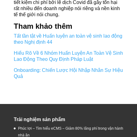
tiết kiệm chi phí bởi lẽ dịch Covid đã gây tổn hại
rất nhiều đến doanh nghiệp nói riêng và nền kinh
tế thế giới nói chung.
Tham khảo thêm
Tất tần tật về Huấn luyện an toàn vệ sinh lao động
theo Nghị định 44
Hiểu Rõ Về 6 Nhóm Huấn Luyện An Toàn Vệ Sinh
Lao Động Theo Quy Định Pháp Luật
Onboarding: Chiến Lược Hội Nhập Nhân Sự Hiệu
Quả
Trải nghiệm sản phẩm
Phúc lợi – Tìm hiểu eCMS – Giảm 80% lãng phí trong vận hành
nhà ăn