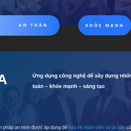
AN TOÀN
KHỎE MẠNH
A
Ứng dụng công nghệ để xây dựng nhữn
toàn – khỏe mạnh – sáng tạo
n pháp an ninh được áp dụng để
bảo vệ nhân viên và tài sản
củ