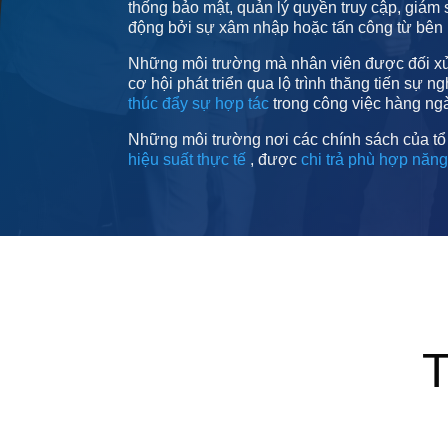
thống bảo mật, quản lý quyền truy cập, giám s
động bởi sự xâm nhập hoặc tấn công từ bên 
Những môi trường mà nhân viên được đối xử m
cơ hội phát triển qua lộ trình thăng tiến sự 
thúc đẩy sự hợp tác
trong công việc hàng ng
Những môi trường nơi các chính sách của t
hiệu suất thực tế
, được
chi trả phù hợp năng
T