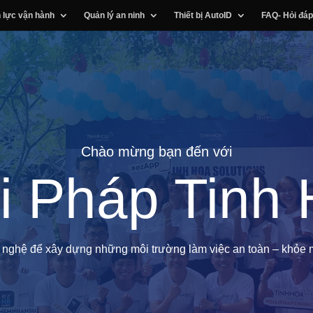
 lực vận hành
Quản lý an ninh
Thiết bị AutoID
FAQ- Hỏi đáp
Chào mừng bạn đến với
i Pháp Tinh
nghệ để xây dựng những môi trường làm việc an toàn – khỏe 