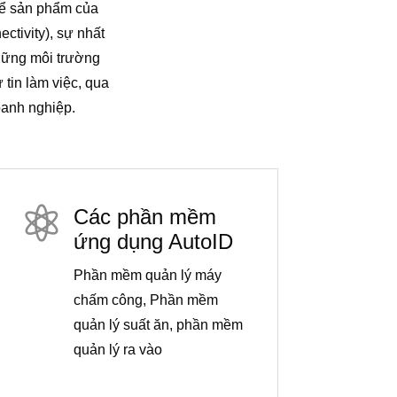
 để sản phẩm của
ctivity), sự nhất
những môi trường
 tin làm việc, qua
oanh nghiệp.

Các phần mềm
ứng dụng AutoID
Phần mềm quản lý máy
chấm công, Phần mềm
quản lý suất ăn, phần mềm
quản lý ra vào