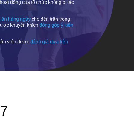
 hoạt động của tổ chức không bị tác
 ăn hàng ngày
cho đến trân trọng
 được khuyến khích
đóng góp ý kiến,
nhân viên được
đánh giá dựa trên
.
07