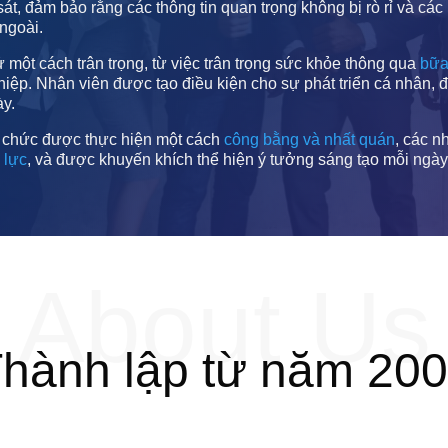
át, đảm bảo rằng các thông tin quan trọng không bị rò rỉ và các
ngoài.
ột cách trân trọng, từ việc trân trọng sức khỏe thông qua
bữa
nghiệp. Nhân viên được tạo điều kiện cho sự phát triển cá nhân,
ày.
ổ chức được thực hiện một cách
công bằng và nhất quán
, các 
 lực
, và được khuyến khích thể hiện ý tưởng sáng tạo mỗi ngày
About Us
hành lập từ năm 20