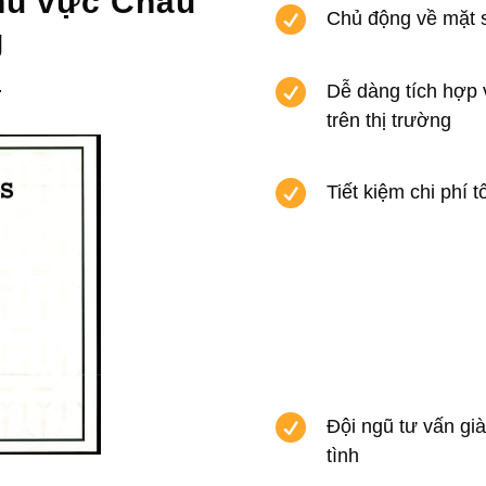
hu vực Châu

Chủ động về mặt s
g

.
Dễ dàng tích hợp 
trên thị trường

Tiết kiệm chi phí 

Đội ngũ tư vấn gi
tình