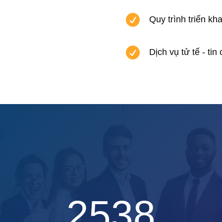

Quy trình triển k

Dịch vụ tử tế - tin
2538