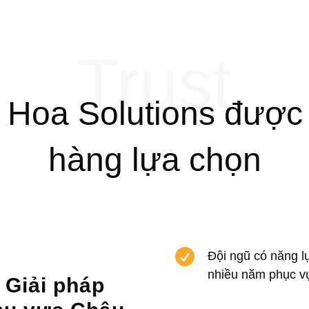
Trust
h Hoa Solutions được
hàng lựa chọn

Đội ngũ có năng l
nhiều năm phục v
 Giải pháp