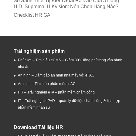
So Sánh Thiết Bị Kiểm Soát Ra Vào Của 3 Hãng
HID, Suprema, HIKvision: Nên Chọn Hãng Nào?
Checklist HR GA
Trải nghiệm sản phẩm
Phúc lợi – Tìm hiểu eCMS – Giảm 80% lãng phí trong vận hành
nhà ăn
An ninh – Đảm bảo an ninh nhà máy với eFAC
An ninh – Tìm hiểu phần mềm eAC
HR – Trải nghiệm eTA – phần mềm chấm công
IT – Trải nghiệm ePAD – quản lý dữ liệu chấm công & tích hợp
phần mềm nhân sự
Download Tài liệu HR