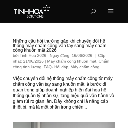
Những câu hỏi thường gặp khi chuyển đổi hệ
thống máy chấm công vân tay sang máy chấm
công khuôn mặt 2026
bởi
Tinh Hoa 2026
|
Ngày đăng: 16/06/2026 | Cập
nhật: 21/06/2026
|
Máy chấm công khuôn mặt
,
Chấm
công tính lương
,
FAQ- Hỏi đáp
,
Máy chấm công
Việc chuyển đổi hệ thống máy chấm công từ máy
chấm công vân tay sang khuôn mặt là bước đi
quan trọng giúp doanh nghiệp hiện đại hóa hệ
thống quản lý nhân sự, tăng hiệu quả vận hành và
giảm rủi ro gian lận. Đây không chỉ là nâng cấp
thiết bị, mà là một phần trong chiến...