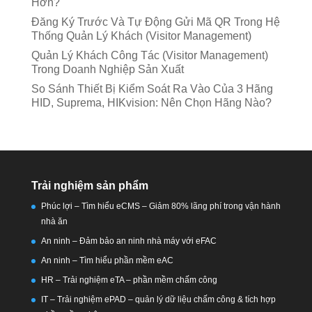
Hơn?
Đăng Ký Trước Và Tự Động Gửi Mã QR Trong Hệ
Thống Quản Lý Khách (Visitor Management)
Quản Lý Khách Công Tác (Visitor Management)
Trong Doanh Nghiệp Sản Xuất
So Sánh Thiết Bị Kiểm Soát Ra Vào Của 3 Hãng
HID, Suprema, HIKvision: Nên Chọn Hãng Nào?
Trải nghiệm sản phẩm
Phúc lợi – Tìm hiểu eCMS – Giảm 80% lãng phí trong vận hành
nhà ăn
An ninh – Đảm bảo an ninh nhà máy với eFAC
An ninh – Tìm hiểu phần mềm eAC
HR – Trải nghiệm eTA – phần mềm chấm công
IT – Trải nghiệm ePAD – quản lý dữ liệu chấm công & tích hợp