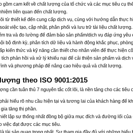
 gồm cam kết về chất lượng của tổ chức và các mục tiêu cụ th
 nhiệm liên quan đến chất lượng.
lõi từ thiết kế đến cung cấp dịch vụ, cùng với hướng dẫn thực hiệ
oát việc tạo, cập nhật, phân phối và lưu trữ tài liệu chất lượng.
ểm tra và đo lường để đảm bảo sản phẩm/dịch vụ đáp ứng yêu 
i bộ định kỳ, phân tích dữ liệu và hành động khắc phục, phòn
p kiến thức và kỹ năng cần thiết cho nhân viên để thực hiện cô
tích phản hồi và xử lý khiếu nại để cải thiện sản phẩm và dịch 
 trình và phương pháp để nâng cao hiệu quả và chất lượng.
 lượng theo ISO 9001:2015
ợng cần tuân thủ 7 nguyên tắc cốt lõi, là nền tảng cho các tiêu
hải hiểu rõ nhu cầu hiện tại và tương lai của khách hàng để 
gia tăng thị phần.
iết lập sự thống nhất đồng bộ giữa mục đích và đường lối của 
 việc đạt được các mục tiêu.
à tài sản quan trọng nhất. Sự tham gia đầy đủ với những hiểu b