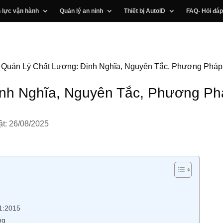
 lực vận hành
Quản lý an ninh
Thiết bị AutoID
FAQ- Hỏi đáp
»
Quản Lý Chất Lượng: Định Nghĩa, Nguyên Tắc, Phương Pháp
nh Nghĩa, Nguyên Tắc, Phương Phá
t: 26/08/2025
01:2015
ng