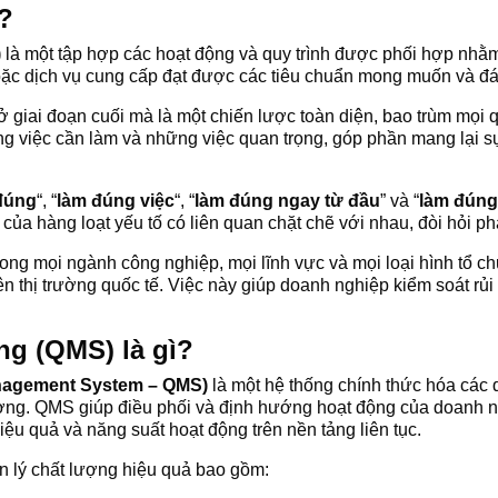
?
)
là một tập hợp các hoạt động và quy trình được phối hợp nh
ặc dịch vụ cung cấp đạt được các tiêu chuẩn mong muốn và đ
 ở giai đoạn cuối mà là một chiến lược toàn diện, bao trùm mọi 
 việc cần làm và những việc quan trọng, góp phần mang lại sự
 đúng
“, “
làm đúng việc
“, “
làm đúng ngay từ đầu
” và “
làm đúng 
 của hàng loạt yếu tố có liên quan chặt chẽ với nhau, đòi hỏi p
ong mọi ngành công nghiệp, mọi lĩnh vực và mọi loại hình tổ c
ên thị trường quốc tế. Việc này giúp doanh nghiệp kiểm soát rủi r
ng (QMS) là gì?
anagement System – QMS)
là một hệ thống chính thức hóa các q
ượng. QMS giúp điều phối và định hướng hoạt động của doanh 
iệu quả và năng suất hoạt động trên nền tảng liên tục.
n lý chất lượng hiệu quả bao gồm: