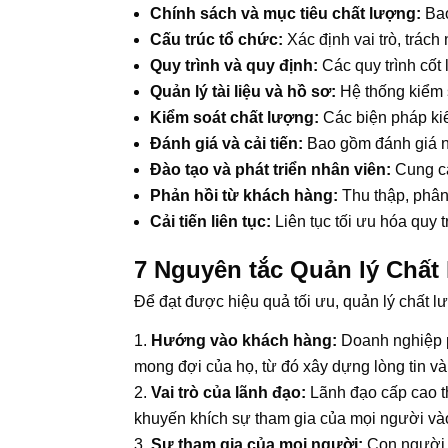
Chính sách và mục tiêu chất lượng:
Bao
Cấu trúc tổ chức:
Xác định vai trò, trách
Quy trình và quy định:
Các quy trình cốt 
Quản lý tài liệu và hồ sơ:
Hệ thống kiểm s
Kiểm soát chất lượng:
Các biện pháp ki
Đánh giá và cải tiến:
Bao gồm đánh giá nộ
Đào tạo và phát triển nhân viên:
Cung cấ
Phản hồi từ khách hàng:
Thu thập, phân 
Cải tiến liên tục:
Liên tục tối ưu hóa quy
7 Nguyên tắc Quản lý Chất
Để đạt được hiệu quả tối ưu, quản lý chất lư
Hướng vào khách hàng:
Doanh nghiệp p
mong đợi của họ, từ đó xây dựng lòng tin và 
Vai trò của lãnh đạo:
Lãnh đạo cấp cao th
khuyến khích sự tham gia của mọi người vào
Sự tham gia của mọi người:
Con người l