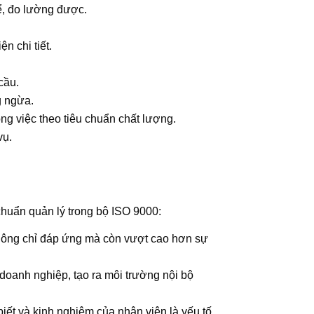
ể, đo lường được.
n chi tiết.
cầu.
g ngừa.
ng việc theo tiêu chuẩn chất lượng.
vụ.
 chuẩn quản lý trong bộ ISO 9000:
không chỉ đáp ứng mà còn vượt cao hơn sự
doanh nghiệp, tạo ra môi trường nội bộ
iết và kinh nghiệm của nhân viên là yếu tố