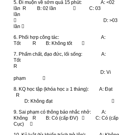
5. Đi muộn về sớm quá 15 phút: A: <02
lần R B: 02 lần  C: 03
lần
 D: >03
lần 
6. Phối hợp công tác: A:
Tốt R B: Không tốt 
7. Phẩm chất, đạo đức, lối sống: A:
Tốt
R
D: Vi
phạm 
8. KQ học tập (khóa học ≥ 1 tháng): A: Đạt
R
D: Không đạt 
9. Sai phạm có thông báo nhắc nhở: A:
Không R B: Có (cấp ĐV)  C: Có (cấp
Cục) 
10. Kỷ luật (từ khiển trách trở lên): A: Không