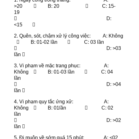
>20  B: 20  C: 15-
19
 D:
<15 
2. Quên, sót, chậm xử lý công việc: A: Không
 B: 01-02 lần  C: 03 lần
 D: >03
lần 
3. Vi phạm về mặc trang phục: A:
Không  B: 01-03 lần  C: 04
lần
 D: >04
lần 
4. Vi phạm quy tắc ứng xử: A:
Không  B: 01lần  C: 02
lần
 D: >02
lần 
5. Đi muộn về sớm quá 15 phút: A: <02