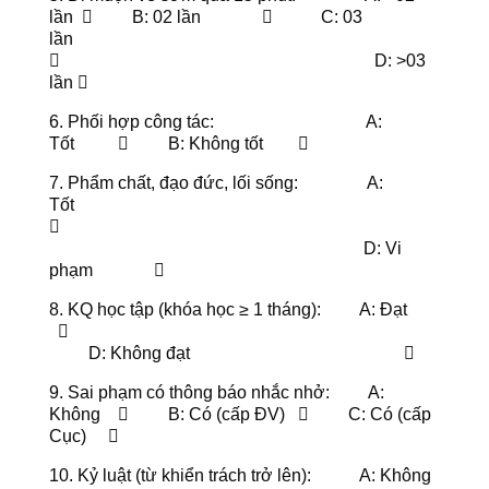
lần  B: 02 lần  C: 03
lần
 D: >03
lần 
6. Phối hợp công tác: A:
Tốt  B: Không tốt 
7. Phẩm chất, đạo đức, lối sống: A:
Tốt

D: Vi
phạm 
8. KQ học tập (khóa học ≥ 1 tháng): A: Đạt

D: Không đạt 
9. Sai phạm có thông báo nhắc nhở: A:
Không  B: Có (cấp ĐV)  C: Có (cấp
Cục) 
10. Kỷ luật (từ khiển trách trở lên): A: Không