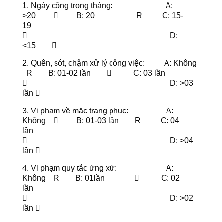
1. Ngày công trong tháng: A:
>20  B: 20 R C: 15-
19
 D:
<15 
2. Quên, sót, chậm xử lý công việc: A: Không
R B: 01-02 lần  C: 03 lần
 D: >03
lần 
3. Vi phạm về mặc trang phục: A:
Không  B: 01-03 lần R C: 04
lần
 D: >04
lần 
4. Vi phạm quy tắc ứng xử: A:
Không R B: 01lần  C: 02
lần
 D: >02
lần 