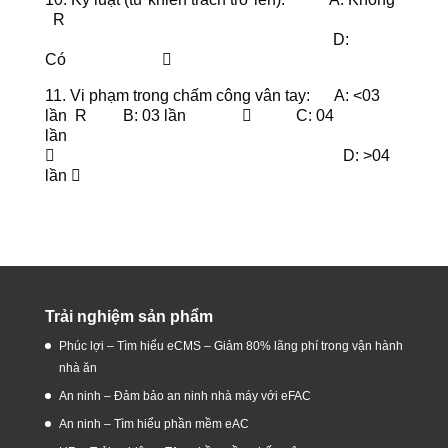
R
D:
Có 
11. Vi phạm trong chấm công vân tay: A: <03
lần R B: 03 lần  C: 04
lần
 D: >04
lần 
Trải nghiệm sản phẩm
Phúc lợi – Tìm hiểu eCMS – Giảm 80% lãng phí trong vận hành
nhà ăn
An ninh – Đảm bảo an ninh nhà máy với eFAC
An ninh – Tìm hiểu phần mềm eAC