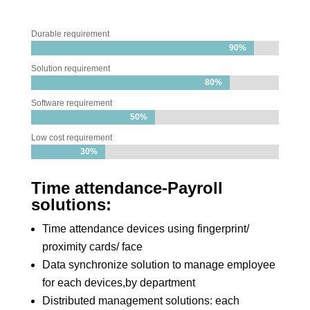
Durable requirement
90%
90%
Solution requirement
80%
80%
Software requirement
50%
50%
Low cost requirement
30%
30%
Time attendance-Payroll
solutions
:
Time attendance devices using fingerprint/
proximity cards/ face
Data synchronize solution to manage employee
for each devices,by department
Distributed management solutions: each