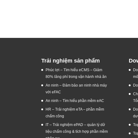
Trải nghiệm sản phẩm
Dow
Phúc lợi – Tìm hiểu eCMS – Giảm
Do
80% lãng phí trong vận hành nhà ăn
mô
An ninh – Đảm bảo an ninh nhà máy
Do
với eFAC
Ch
An ninh – Tìm hiểu phần mềm eAC
Tổ
HR – Trải nghiệm eTA – phần mềm
Do
chấm công
dư
IT – Trải nghiệm ePAD – quản lý dữ
To
liệu chấm công & tích hợp phần mềm
To