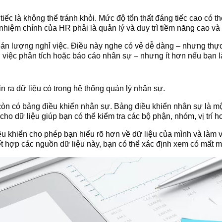
iếc là không thể tránh khỏi. Mức độ tổn thất đáng tiếc cao có th
nhiệm chính của HR phải là quản lý và duy trì tiềm năng cao và 
toán lượng nghỉ việc. Điều này nghe có vẻ dễ dàng – nhưng thự
 việc phân tích hoặc báo cáo nhân sự – nhưng ít hơn nếu bạn 
in ra dữ liệu có trong hệ thống quản lý nhân sự.
òn có bảng điều khiển nhân sự. Bảng điều khiển nhân sự là mộ
o dữ liệu giúp bạn có thể kiểm tra các bộ phận, nhóm, vị trí 
u khiển cho phép bạn hiểu rõ hơn về dữ liệu của mình và làm v
t hợp các nguồn dữ liệu này, bạn có thể xác định xem có mất m