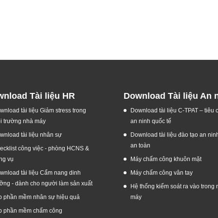
nload Tài liệu HR
Download Tài liệu An 
wnload tài liệu Giảm stress trong
Download tài liệu C-TPAT – tiêu
i trường nhà máy
an ninh quốc tế
wnload tài liệu nhân sự
Download tài liệu đào tạo an nin
an toàn
ecklist công việc - phòng HCNS &
ng vụ
Máy chấm công khuôn mặt
wnload tài liệu Cẩm nang dinh
Máy chấm công vân tay
ỡng - dành cho người làm sản xuất
Hệ thống kiểm soát ra vào trong 
p phần mềm nhân sự hiệu quả
máy
p phần mềm chấm công