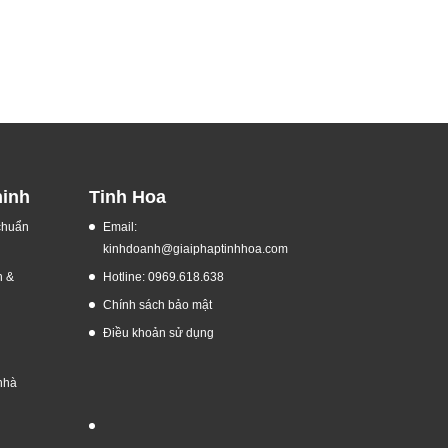
ninh
Tinh Hoa
 chuẩn
Email:
kinhdoanh@giaiphaptinhhoa.com
h &
Hotline: 0969.618.638
Chính sách bảo mật
Điều khoản sử dụng
nhà