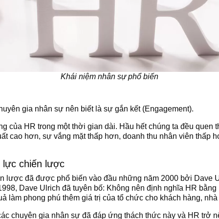
Khái niệm nhân sự phổ biến
huyên gia nhân sự nên biết là sự gắn kết (Engagement).
ọng của HR trong một thời gian dài. Hầu hết chúng ta đều quen 
ất cao hơn, sự vắng mặt thấp hơn, doanh thu nhân viên thấp 
 lực chiến lược
iến lược đã được phổ biến vào đầu những năm 2000 bởi Dave 
m 1998, Dave Ulrich đã tuyên bố: Không nên định nghĩa HR bằn
uả làm phong phú thêm giá trị của tổ chức cho khách hàng, nhà
các chuyên gia nhân sự đã đáp ứng thách thức này và HR trở n