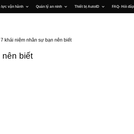
 lực vận hành
Quản lý an ninh
Thiết bị AutoID
FAQ- Hỏi đáp
»
7 khái niệm nhân sự bạn nên biết
 nên biết