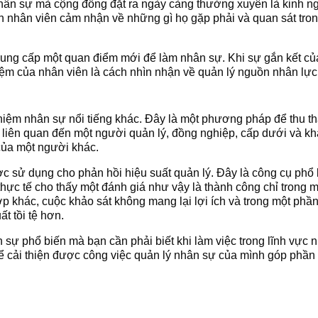
hân sự mà cộng đồng đặt ra ngày càng thường xuyên là kinh n
h nhân viên cảm nhận về những gì họ gặp phải và quan sát tron
ung cấp một quan điểm mới để làm nhân sự. Khi sự gắn kết của
iệm của nhân viên là cách nhìn nhận về quản lý nguồn nhân lực
niệm nhân sự nổi tiếng khác. Đây là một phương pháp để thu thậ
liên quan đến một người quản lý, đồng nghiệp, cấp dưới và k
của một người khác.
c sử dụng cho phản hồi hiệu suất quản lý. Đây là công cụ phổ
hực tế cho thấy một đánh giá như vậy là thành công chỉ trong 
 khác, cuộc khảo sát không mang lại lợi ích và trong một phần
t tồi tệ hơn.
sự phổ biến mà bạn cần phải biết khi làm việc trong lĩnh vực
ể cải thiện được công việc quản lý nhân sự của mình góp phần 