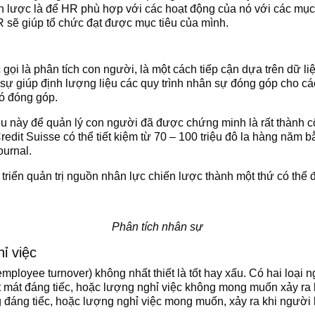
n lược là để HR phù hợp với các hoạt động của nó với các mục 
 sẽ giúp tổ chức đạt được mục tiêu của mình.
gọi là phân tích con người, là một cách tiếp cận dựa trên dữ li
 sự giúp định lượng liệu các quy trình nhân sự đóng góp cho cá
đó đóng góp.
iệu này để quản lý con người đã được chứng minh là rất thành 
redit Suisse có thể tiết kiệm từ 70 – 100 triệu đô la hàng năm 
ournal.
triển quản trị nguồn nhân lực chiến lược thành một thứ có thể
Phân tích nhân sự
hỉ việc
ployee turnover) không nhất thiết là tốt hay xấu. Có hai loại n
t mát đáng tiếc, hoặc lượng nghỉ việc không mong muốn xảy ra
ng đáng tiếc, hoặc lượng nghỉ việc mong muốn, xảy ra khi người