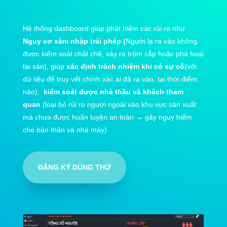
Hệ thống dashboard giúp phát hiểm các rủi ro như
Nguy cơ xâm nhập trái phép (
Người lạ ra vào không
được kiểm soát chặt chẽ, xảy ra trộm cắp hoặc phá hoại
tài sản), giúp
xác định trách nhiệm khi có sự cố
(với
dữ liệu để truy vết chính xác ai đã ra vào, tại thời điểm
nào),
kiểm soát được nhà thầu và khách tham
quan
(loại bỏ rủi ro người ngoài vào khu vực sản xuất
mà chưa được huấn luyện an toàn → gây nguy hiểm
cho bản thân và nhà máy)
ĐĂNG KÝ DÙNG THỬ