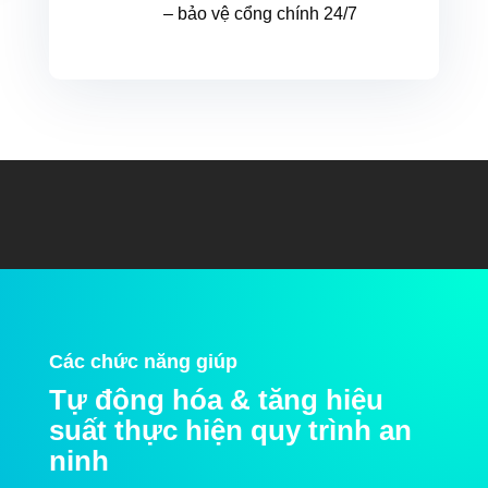
– bảo vệ cổng chính 24/7
Các chức năng giúp
Tự động hóa & tăng hiệu
suất thực hiện quy trình an
ninh