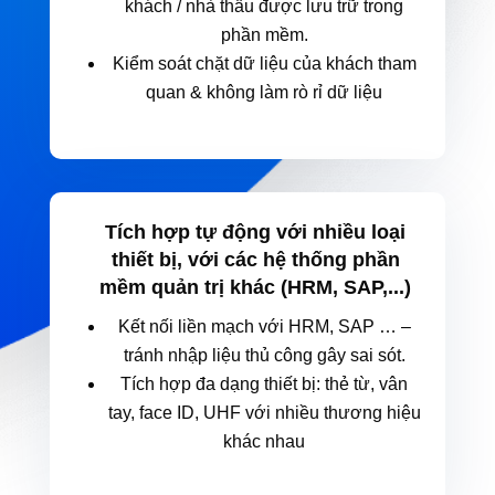
khách / nhà thầu được lưu trữ trong
phần mềm.
Kiểm soát chặt dữ liệu của khách tham
quan & không làm rò rỉ dữ liệu
Tích hợp tự động với nhiều loại
thiết bị, với các hệ thống phần
mềm quản trị khác (HRM, SAP,...)
Kết nối liền mạch với HRM, SAP … –
tránh nhập liệu thủ công gây sai sót.
Tích hợp đa dạng thiết bị: thẻ từ, vân
tay, face ID, UHF với nhiều thương hiệu
khác nhau