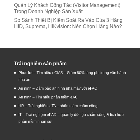
Quản Lý Khách Công Tác (Visitor Management)
Trong Doanh Nghiệp Sản Xuất
So Sánh Thiết Bị Kiểm Soát Ra Vào Của 3 Hãng
HID, Suprema, HIKvision: Nên Chọn Hãng Nào?
Trải nghiệm sản phẩm
Phúc lợi – Tìm hiểu eCMS – Giảm 80% lãng phí trong vận hành
nhà ăn
An ninh – Đảm bảo an ninh nhà máy với eFAC
An ninh – Tìm hiểu phần mềm eAC
HR – Trải nghiệm eTA – phần mềm chấm công
IT – Trải nghiệm ePAD – quản lý dữ liệu chấm công & tích hợp
phần mềm nhân sự